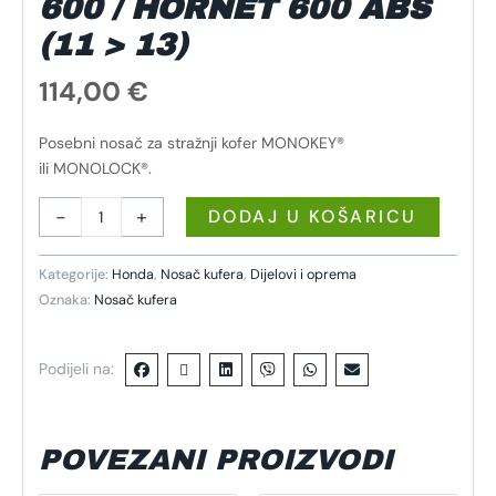
600 / HORNET 600 ABS
(11 > 13)
114,00
€
Posebni nosač za stražnji kofer MONOKEY®
ili MONOLOCK®.
-
+
DODAJ U KOŠARICU
Kategorije:
Honda
,
Nosač kufera
,
Dijelovi i oprema
Oznaka:
Nosač kufera
Podijeli na:
POVEZANI PROIZVODI