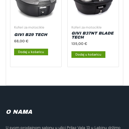
Koferi za motocikle
Koferi za motocikle
GIVI B37NT BLADE
GIVI B29 TECH
TECH
68,00
€
135,00
€
Dodaj u košaricu
Dodaj u košaricu
O NAMA
U svom prodajnom salonu u ulici Prilaz Vala 13 u Labinu držimo