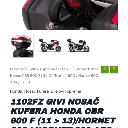
Početna
/
Dijelovi i oprema
/ 1102FZ Givi nosač kufera
Honda CBR 600 F (11 > 13)/Hornet 600 / Hornet 600
ABS (11 > 13)
Honda
,
Nosač kufera
,
Dijelovi i oprema
1102FZ GIVI NOSAČ
KUFERA HONDA CBR
600 F (11 > 13)/HORNET