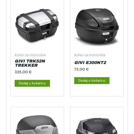
Koferi za motocikle
Koferi za motocikle
GIVI TRK52N
GIVI E300NT2
TREKKER
73,00
€
325,00
€
Dodaj u košaricu
Dodaj u košaricu