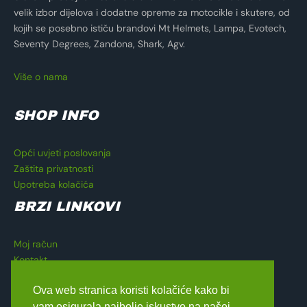
velik izbor dijelova i dodatne opreme za motocikle i skutere, od
kojih se posebno ističu brandovi Mt Helmets, Lampa, Evotech,
Seventy Degrees, Zandona, Shark, Agv.
Više o nama
SHOP INFO
Opći uvjeti poslovanja
Zaštita privatnosti
Upotreba kolačića
BRZI LINKOVI
Moj račun
Kontakt
Košarica
Ova web stranica koristi kolačiće kako bi
Blagajna
vam osigurala najbolje iskustvo na našoj