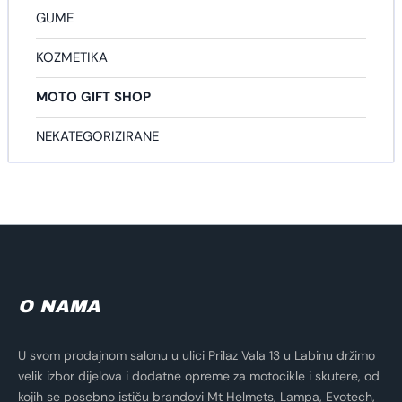
GUME
KOZMETIKA
MOTO GIFT SHOP
NEKATEGORIZIRANE
O NAMA
U svom prodajnom salonu u ulici Prilaz Vala 13 u Labinu držimo
velik izbor dijelova i dodatne opreme za motocikle i skutere, od
kojih se posebno ističu brandovi Mt Helmets, Lampa, Evotech,