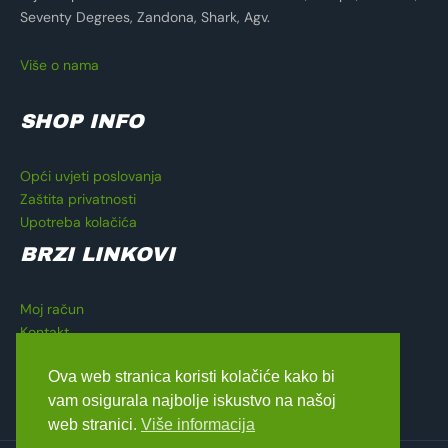
Seventy Degrees, Zandona, Shark, Agv.
Više o nama
SHOP INFO
Opći uvjeti poslovanja
Zaštita privatnosti
Upotreba kolačića
BRZI LINKOVI
Moj račun
Kontakt
Košarica
Ova web stranica koristi kolačiće kako bi
Blagajna
vam osigurala najbolje iskustvo na našoj
web stranici.
Više informacija