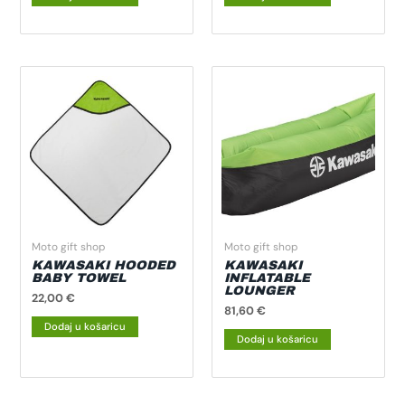
Moto gift shop
Moto gift shop
KAWASAKI HOODED
KAWASAKI
BABY TOWEL
INFLATABLE
LOUNGER
22,00
€
81,60
€
Dodaj u košaricu
Dodaj u košaricu