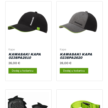
Kape
Kape
KAWASAKI KAPA
KAWASAKI KAPA
023SPA2610
023SPA2620
26,00
€
26,00
€
Dodaj u košaricu
Dodaj u košaricu