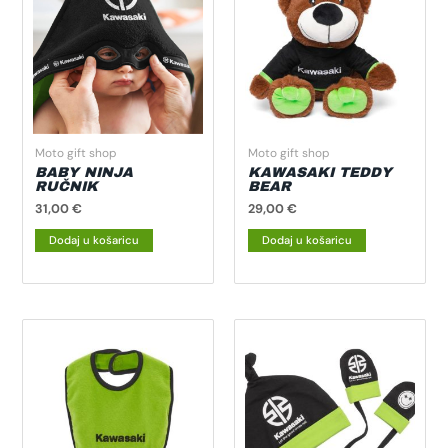
Moto gift shop
Moto gift shop
BABY NINJA
KAWASAKI TEDDY
RUČNIK
BEAR
31,00
€
29,00
€
Dodaj u košaricu
Dodaj u košaricu
Ovaj
proizvod
ima
više
varijanti.
Opcije