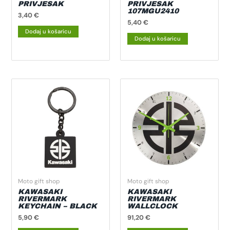
PRIVJESAK
PRIVJESAK
107MGU2410
3,40
€
5,40
€
Dodaj u košaricu
Dodaj u košaricu
Moto gift shop
Moto gift shop
KAWASAKI
KAWASAKI
RIVERMARK
RIVERMARK
KEYCHAIN – BLACK
WALLCLOCK
5,90
€
91,20
€