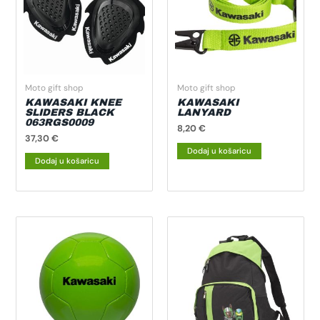
Moto gift shop
Moto gift shop
KAWASAKI KNEE
KAWASAKI
SLIDERS BLACK
LANYARD
063RGS0009
8,20
€
37,30
€
Dodaj u košaricu
Dodaj u košaricu