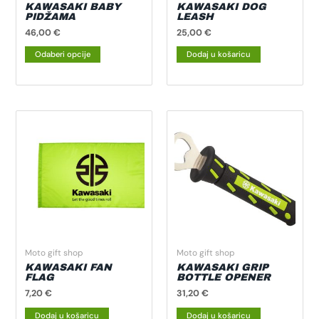
na
KAWASAKI BABY
KAWASAKI DOG
PIDŽAMA
LEASH
stranici
46,00
€
25,00
€
proizvoda
Odaberi opcije
Dodaj u košaricu
Moto gift shop
Moto gift shop
KAWASAKI FAN
KAWASAKI GRIP
FLAG
BOTTLE OPENER
7,20
€
31,20
€
Dodaj u košaricu
Dodaj u košaricu