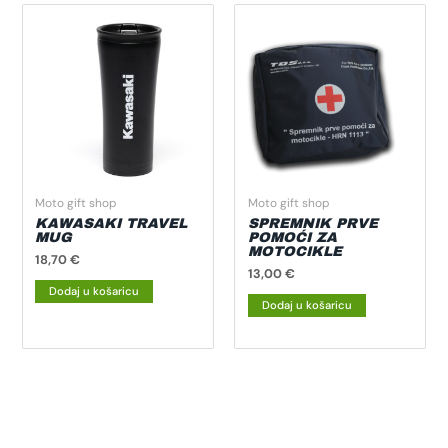
Moto gift shop
Moto gift shop
KAWASAKI TRAVEL
SPREMNIK PRVE
MUG
POMOĆI ZA
MOTOCIKLE
18,70
€
13,00
€
Dodaj u košaricu
Dodaj u košaricu