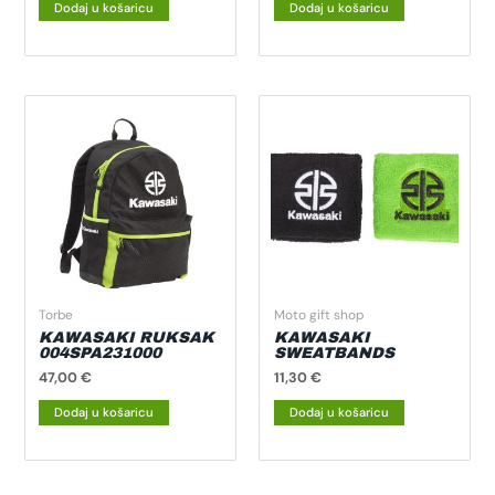
Dodaj u košaricu
Dodaj u košaricu
Torbe
Moto gift shop
KAWASAKI RUKSAK
KAWASAKI
004SPA231000
SWEATBANDS
47,00
€
11,30
€
Dodaj u košaricu
Dodaj u košaricu