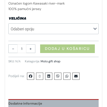
Označen logom Kawasaki river-mark
100% pamučni jersey
VELIČINA
-
+
DODAJ U KOŠARICU
SKU:
N/A
Kategorija:
Moto gift shop
Podijeli na:
Dodatne informacije