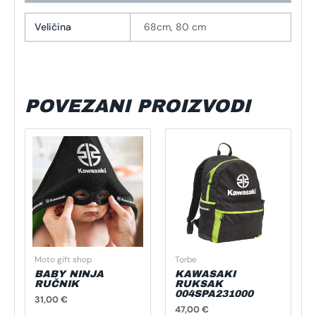
Veličina
68cm, 80 cm
POVEZANI PROIZVODI
Moto gift shop
Torbe
BABY NINJA
KAWASAKI
RUČNIK
RUKSAK
004SPA231000
31,00
€
47,00
€