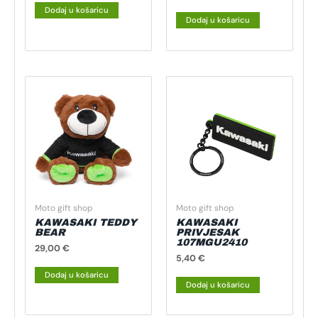
Dodaj u košaricu
Dodaj u košaricu
Moto gift shop
Moto gift shop
KAWASAKI TEDDY
KAWASAKI
BEAR
PRIVJESAK
107MGU2410
29,00
€
5,40
€
Dodaj u košaricu
Dodaj u košaricu