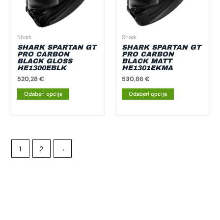
Opcije
Opcije
se
se
mogu
mogu
odabrati
odabrati
Shark
Shark
na
na
SHARK SPARTAN GT
SHARK SPARTAN GT
PRO CARBON
PRO CARBON
stranici
stranici
BLACK GLOSS
BLACK MATT
HE1300EBLK
HE1301EKMA
proizvoda
proizvoda
520,28
€
530,86
€
Odaberi opcije
Odaberi opcije
1
2
→