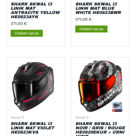
na
na
SHARK SKWAL I3
SHARK SKWAL I3
LINIK MAT
LINIK MAT BLUE
stranici
stranici
ANTRACITE YELLOW
WHITE HE0823BWR
HE0823AYK
proizvoda
proizvoda
371,00
€
371,00
€
Odaberi opcije
Odaberi opcije
Ovaj
Ovaj
proizvod
proizvod
ima
ima
više
više
varijanti.
varijanti.
Opcije
Opcije
se
se
mogu
mogu
odabrati
odabrati
Skwal i3
Skwal i3
na
na
SHARK SKWAL I3
SHARK SKWAL I3
LINIK MAT VIOLET
NOIR / GRIS / ROUGE
stranici
stranici
HE0823KVA
HE0829EKUR + CRNI