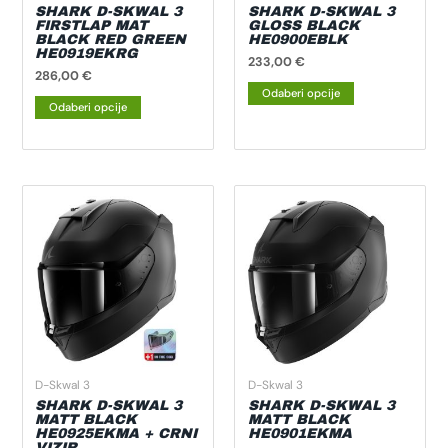
na
na
SHARK D-SKWAL 3
SHARK D-SKWAL 3
FIRSTLAP MAT
GLOSS BLACK
stranici
stranici
BLACK RED GREEN
HE0900EBLK
HE0919EKRG
proizvoda
proizvoda
233,00
€
286,00
€
Odaberi opcije
Odaberi opcije
Ovaj
Ovaj
proizvod
proizvod
ima
ima
više
više
varijanti.
varijanti.
Opcije
Opcije
se
se
mogu
mogu
odabrati
odabrati
D-Skwal 3
D-Skwal 3
na
na
SHARK D-SKWAL 3
SHARK D-SKWAL 3
MATT BLACK
MATT BLACK
stranici
stranici
HE0925EKMA + CRNI
HE0901EKMA
VIZIR