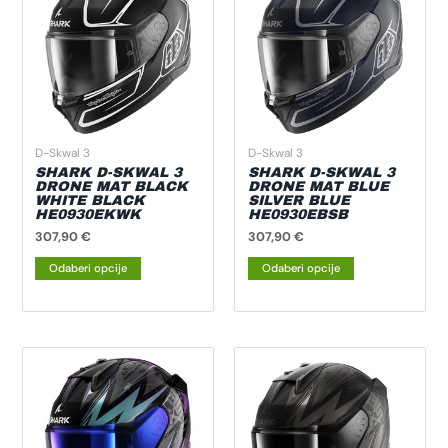
ima
ima
više
više
varijanti.
varijanti.
Opcije
Opcije
se
se
mogu
mogu
odabrati
odabrati
D-Skwal 3
D-Skwal 3
na
na
SHARK D-SKWAL 3
SHARK D-SKWAL 3
DRONE MAT BLACK
DRONE MAT BLUE
stranici
stranici
WHITE BLACK
SILVER BLUE
HE0930EKWK
HE0930EBSB
proizvoda
proizvoda
307,90
€
307,90
€
Odaberi opcije
Odaberi opcije
Ovaj
Ovaj
proizvod
proizvod
ima
ima
više
više