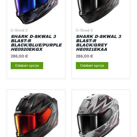
varijanti.
varijanti.
Opcije
Opcije
se
se
mogu
mogu
odabrati
odabrati
D-Skwal 3
D-Skwal 3
na
na
SHARK D-SKWAL 3
SHARK D-SKWAL 3
BLAST-R
BLAST-R
stranici
stranici
BLACK/BLUE/PURPLE
BLACK/GREY
HE0920EKGX
HE0921EKAA
proizvoda
proizvoda
286,00
€
286,00
€
Odaberi opcije
Odaberi opcije
Ovaj
Ovaj
proizvod
proizvod
ima
ima
više
više
varijanti.
varijanti.
Opcije
Opcije
se
se