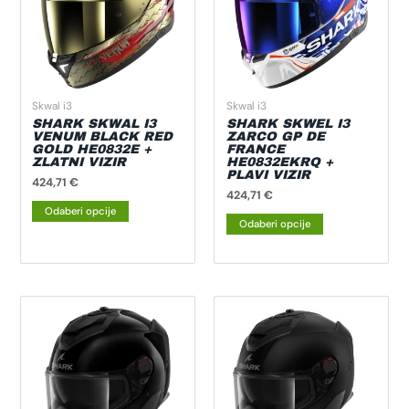
varijanti.
varijanti.
Opcije
Opcije
se
se
mogu
mogu
odabrati
odabrati
Skwal i3
Skwal i3
na
na
SHARK SKWAL I3
SHARK SKWEL I3
VENUM BLACK RED
ZARCO GP DE
stranici
stranici
GOLD HE0832E +
FRANCE
ZLATNI VIZIR
HE0832EKRQ +
proizvoda
proizvoda
PLAVI VIZIR
424,71
€
424,71
€
Odaberi opcije
Odaberi opcije
Ovaj
Ovaj
proizvod
proizvod
ima
ima
više
više
varijanti.
varijanti.