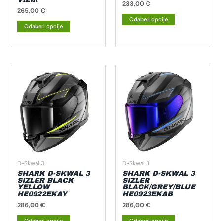
proizvoda
proizvoda
233,00
€
265,00
€
Odaberi opcije
Odaberi opcije
Ovaj
Ovaj
proizvod
proizvod
ima
ima
više
više
varijanti.
varijanti.
Opcije
Opcije
se
se
mogu
mogu
odabrati
odabrati
D-Skwal 3
D-Skwal 3
na
na
SHARK D-SKWAL 3
SHARK D-SKWAL 3
SIZLER BLACK
SIZLER
stranici
stranici
YELLOW
BLACK/GREY/BLUE
HE0922EKAY
HE0923EKAB
proizvoda
proizvoda
286,00
€
286,00
€
Odaberi opcije
Odaberi opcije