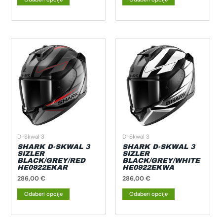
Ovaj
Ovaj
proizvod
proizvod
ima
ima
više
više
varijanti.
varijanti.
Opcije
Opcije
se
se
mogu
mogu
odabrati
odabrati
D-Skwal 3
D-Skwal 3
na
na
SHARK D-SKWAL 3
SHARK D-SKWAL 3
SIZLER
SIZLER
stranici
stranici
BLACK/GREY/RED
BLACK/GREY/WHITE
HE0922EKAR
HE0922EKWA
proizvoda
proizvoda
286,00
€
286,00
€
Odaberi opcije
Odaberi opcije