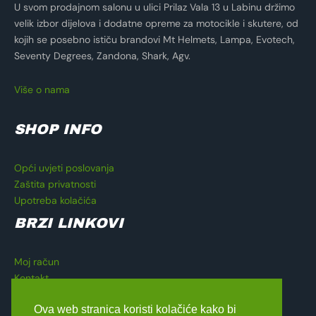
U svom prodajnom salonu u ulici Prilaz Vala 13 u Labinu držimo
velik izbor dijelova i dodatne opreme za motocikle i skutere, od
kojih se posebno ističu brandovi Mt Helmets, Lampa, Evotech,
Seventy Degrees, Zandona, Shark, Agv.
Više o nama
SHOP INFO
Opći uvjeti poslovanja
Zaštita privatnosti
Upotreba kolačića
BRZI LINKOVI
Moj račun
Kontakt
Košarica
Ova web stranica koristi kolačiće kako bi
Blagajna