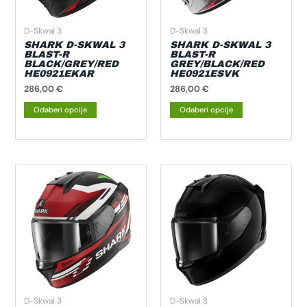
mogu
mogu
odabrati
odabrati
D-Skwal 3
D-Skwal 3
na
na
SHARK D-SKWAL 3
SHARK D-SKWAL 3
BLAST-R
BLAST-R
stranici
stranici
BLACK/GREY/RED
GREY/BLACK/RED
HE0921EKAR
HE0921ESVK
proizvoda
proizvoda
286,00
€
286,00
€
Odaberi opcije
Odaberi opcije
Ovaj
Ovaj
proizvod
proizvod
ima
ima
više
više
varijanti.
varijanti.
Opcije
Opcije
se
se
mogu
mogu
odabrati
odabrati
D-Skwal 3
D-Skwal 3