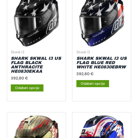
proizvod
proizvod
ima
ima
više
više
varijanti.
varijanti.
Opcije
Opcije
se
se
mogu
mogu
odabrati
odabrati
Skwal i3
Skwal i3
na
na
SHARK SKWAL I3 US
SHARK SKWAL I3 US
FLAG BLACK
FLAG BLUE RED
stranici
stranici
ANTHRACITE
WHITE HE0830EBRW
HE0830EKAA
proizvoda
proizvoda
392,80
€
392,80
€
Odaberi opcije
Odaberi opcije
Ovaj
Ovaj
proizvod
proizvod
ima
ima
više
više