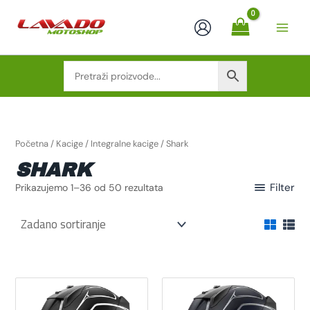
Skip
to
content
Početna
/
Kacige
/
Integralne kacige
/ Shark
SHARK
Filter
Prikazujemo 1–36 od 50 rezultata
Ovaj
Ovaj
proizvod
proizvod