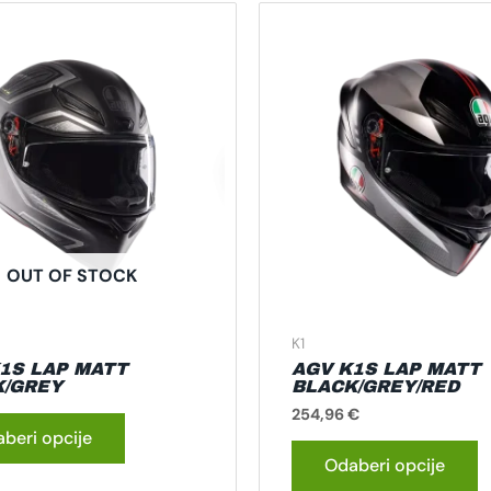
Ovaj
O
proizvod
p
ima
i
više
v
varijanti.
va
Opcije
O
se
s
mogu
m
odabrati
o
na
n
OUT OF STOCK
stranici
s
proizvoda
p
K1
1S LAP MATT
AGV K1S LAP MATT
K/GREY
BLACK/GREY/RED
254,96
€
beri opcije
Odaberi opcije