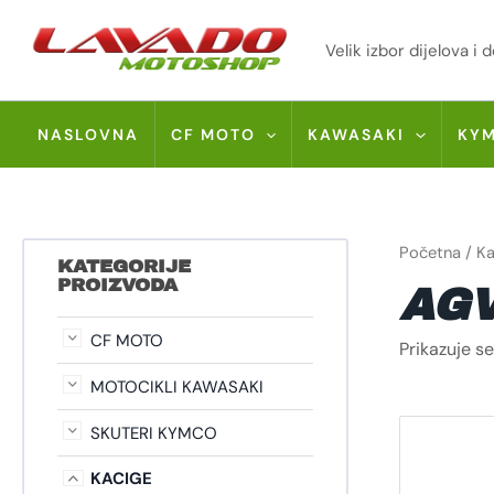
Skip
to
Velik izbor dijelova 
content
NASLOVNA
CF MOTO
KAWASAKI
KY
Početna
/
Ka
KATEGORIJE
PROIZVODA
AG
CF MOTO
Prikazuje se
MOTOCIKLI KAWASAKI
SKUTERI KYMCO
KACIGE