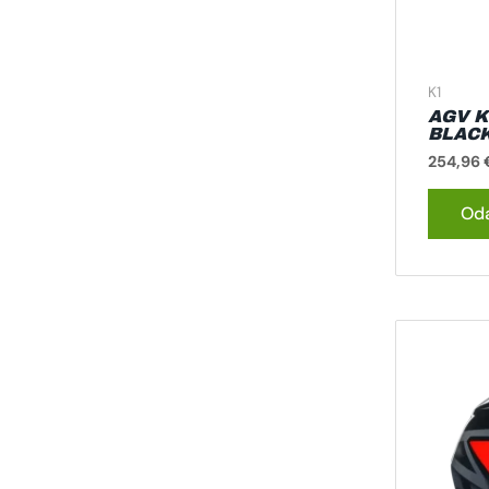
K1
AGV K
BLACK
254,96
Oda