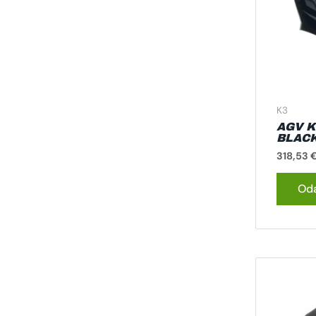
K3
AGV 
BLACK
318,53
Oda