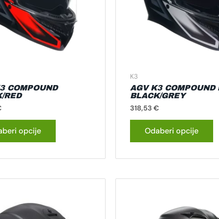
se
s
mogu
m
odabrati
o
na
n
stranici
s
proizvoda
p
K3
K3 COMPOUND
AGV K3 COMPOUND
/RED
BLACK/GREY
€
318,53
€
beri opcije
Odaberi opcije
Ovaj
O
proizvod
p
ima
i