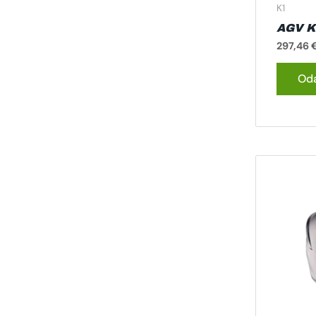
K1
AGV K
297,46
Oda