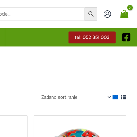
tel: 052 851 003
T
vaj
Ovaj
roizvod
proizvod
ma
ima