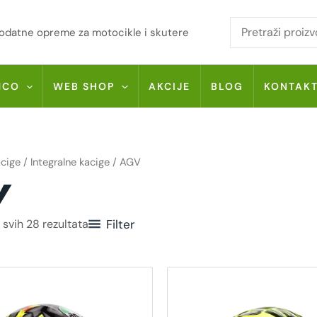
i dodatne opreme za motocikle i skutere
MCO
WEB SHOP
AKCIJE
BLOG
KONTAK
cige
/
Integralne kacige
/ AGV
V
 svih 28 rezultata
Filter
Ovaj
O
proizvod
p
ima
i