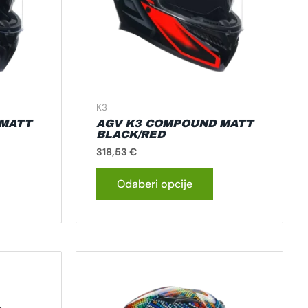
e
se
ogu
mogu
dabrati
odabrati
a
na
tranici
stranici
roizvoda
proizvoda
K3
 MATT
AGV K3 COMPOUND MATT
BLACK/RED
318,53
€
Odaberi opcije
vaj
Ovaj
roizvod
proizvod
ma
ima