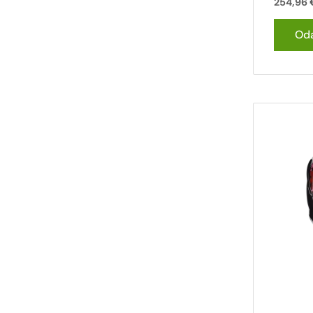
254,96
Oda