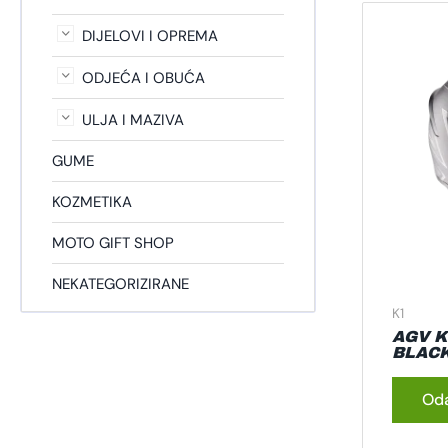
DIJELOVI I OPREMA
ODJEĆA I OBUĆA
ULJA I MAZIVA
GUME
KOZMETIKA
MOTO GIFT SHOP
NEKATEGORIZIRANE
K1
AGV K
BLAC
Oda