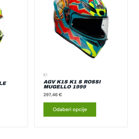
iše
više
rijanti.
varijanti.
pcije
Opcije
e
se
ogu
mogu
dabrati
odabrati
a
na
tranici
stranici
roizvoda
proizvoda
K1
AGV K1S K1 S ROSSI
LE
MUGELLO 1999
297,46
€
Odaberi opcije