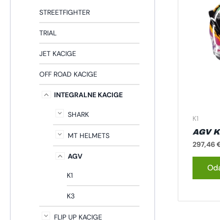
STREETFIGHTER
TRIAL
JET KACIGE
OFF ROAD KACIGE
INTEGRALNE KACIGE
SHARK
K1
AGV K
MT HELMETS
297,46
AGV
Oda
K1
K3
FLIP UP KACIGE