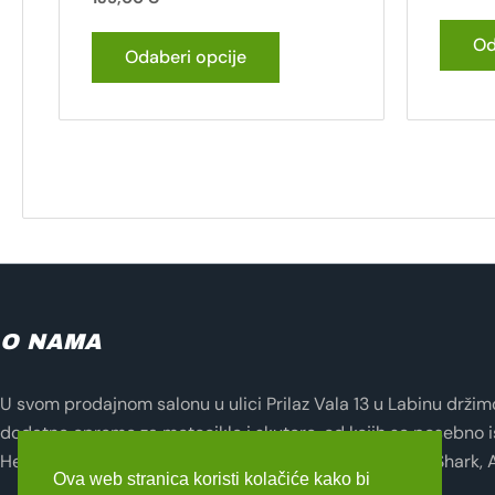
Od
Odaberi opcije
O NAMA
U svom prodajnom salonu u ulici Prilaz Vala 13 u Labinu držimo 
dodatne opreme za motocikle i skutere, od kojih se posebno i
Helmets, Lampa, Evotech, Seventy Degrees, Zandona, Shark, 
Ova web stranica koristi kolačiće kako bi