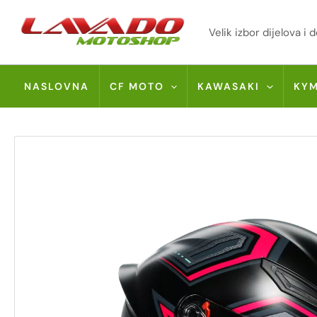
Skip
to
Velik izbor dijelova 
content
NASLOVNA
CF MOTO
KAWASAKI
KY