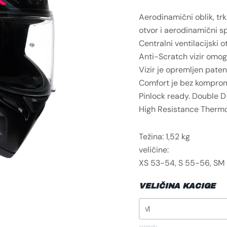
Aerodinamični oblik, trk
otvor i aerodinamični spo
Centralni ventilacijski 
Anti-Scratch vizir omogu
Vizir je opremljen pate
Comfort je bez komprom
Pinlock ready. Double D 
High Resistance Thermo
Težina: 1,52 kg
veličine:
XS 53-54, S 55-56, SM 
VELIČINA KACIGE