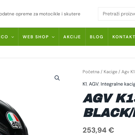
i dodatne opreme za motocikle i skutere
MCO
WEB SHOP
AKCIJE
BLOG
KONTAK
AGV
Početna
/
Kacige
/ Agv K1
K1S
SLING
K1
,
AGV
,
Integralne kaci
MATT
BLACK/PINK
KOLIČINA
AGV K1
BLACK/
253,94
€