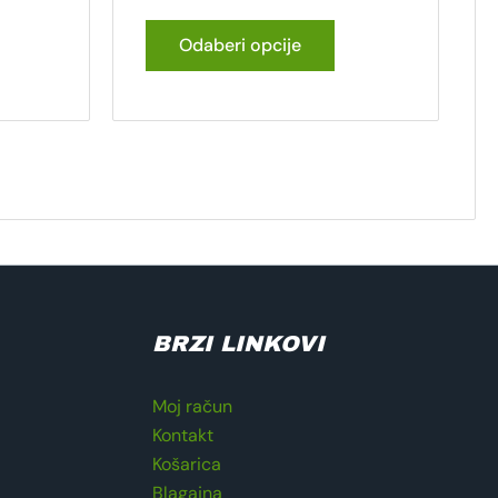
Odaberi opcije
BRZI LINKOVI
Moj račun
Kontakt
Košarica
Blagajna