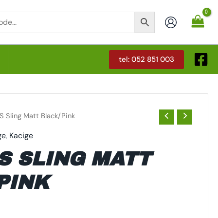
tel: 052 851 003
T
S Sling Matt Black/Pink
ge
,
Kacige
S SLING MATT
PINK