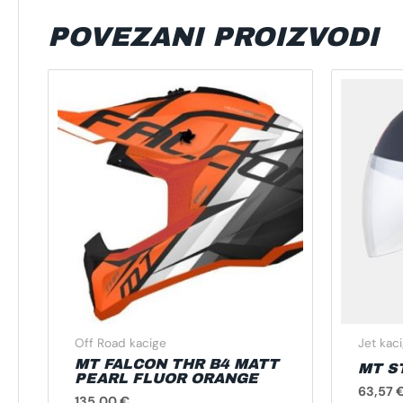
POVEZANI PROIZVODI
Ovaj
proizvod
ima
više
varijanti.
Opcije
se
mogu
odabrati
na
stranici
proizvoda
Off Road kacige
Jet kac
MT FALCON THR B4 MATT
MT S
PEARL FLUOR ORANGE
63,57
135,00
€