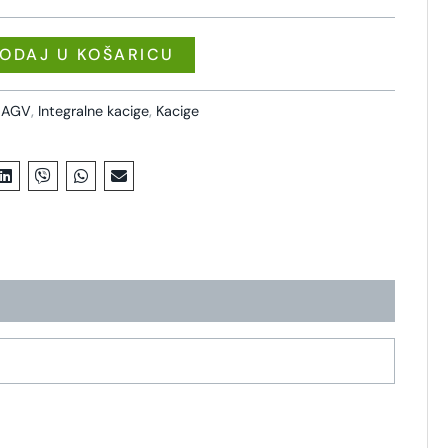
ODAJ U KOŠARICU
,
AGV
,
Integralne kacige
,
Kacige