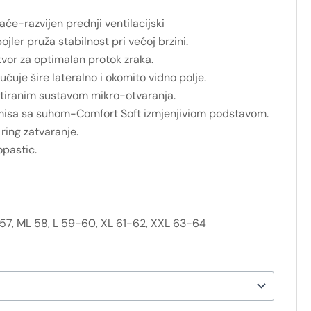
aće-razvijen prednji ventilacijski
jler pruža stabilnost pri većoj brzini.
otvor za optimalan protok zraka.
ćuje šire lateralno i okomito vidno polje.
ntiranim sustavom mikro-otvaranja.
isa sa suhom-Comfort Soft izmjenjiviom podstavom.
ring zatvaranje.
pastic.
57, ML 58, L 59-60, XL 61-62, XXL 63-64