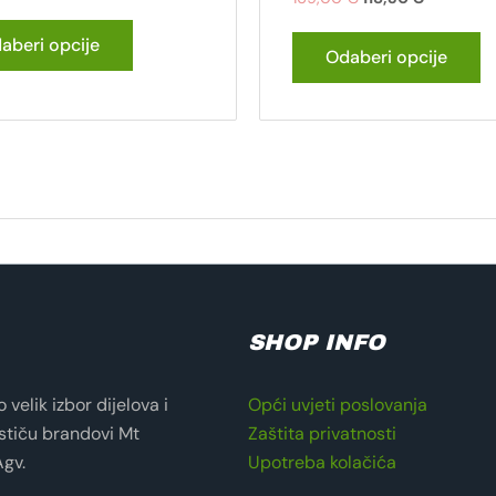
aberi opcije
Odaberi opcije
SHOP INFO
velik izbor dijelova i
Opći uvjeti poslovanja
stiču brandovi Mt
Zaštita privatnosti
Agv.
Upotreba kolačića