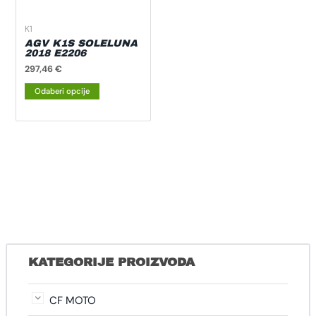
mogu
odabrati
K1
na
AGV K1S SOLELUNA
2018 E2206
stranici
297,46
€
proizvoda
Odaberi opcije
KATEGORIJE PROIZVODA
CF MOTO