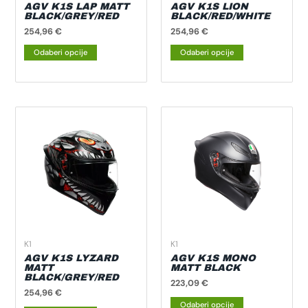
na
na
AGV K1S LAP MATT
AGV K1S LION
BLACK/GREY/RED
BLACK/RED/WHITE
stranici
stranici
254,96
€
254,96
€
proizvoda
proizvoda
Odaberi opcije
Odaberi opcije
Ovaj
Ovaj
proizvod
proizvod
ima
ima
više
više
varijanti.
varijanti.
Opcije
Opcije
se
se
mogu
mogu
odabrati
odabrati
K1
K1
na
na
AGV K1S LYZARD
AGV K1S MONO
MATT
MATT BLACK
stranici
stranici
BLACK/GREY/RED
223,09
€
proizvoda
proizvoda
254,96
€
Odaberi opcije