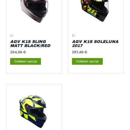
više
više
varijanti.
varijanti.
Opcije
Opcije
se
se
mogu
mogu
odabrati
odabrati
K1
K1
na
na
AGV K1S SLING
AGV K1S SOLELUNA
MATT BLACK/RED
2017
stranici
stranici
254,96
€
297,46
€
proizvoda
proizvoda
Odaberi opcije
Odaberi opcije
Ovaj
proizvod
ima
više
varijanti.
Opcije
se