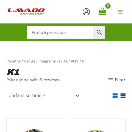
Skip
to
content
Početna
/
Kacige
/
Integralne kacige
/
AGV
/ K1
K1
Filter
Prikazuje se svih 15 rezultata
Ovaj
Ovaj
proizvod
proizvod