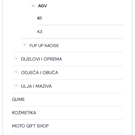
AGV
K1
K3
FLIP UP KACIGE
DIJELOVI I OPREMA
ODJEĆA I OBUĆA
ULJA I MAZIVA
GUME
KOZMETIKA
MOTO GIFT SHOP