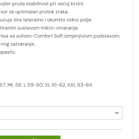
jler pruža stabilnost pri većoj brzini.
otvor za optimalan protok zraka.
ćuje šire lateralno i okomito vidno polje.
ntiranim sustavom mikro-otvaranja.
isa sa suhom-Comfort Soft izmjenjiviom podstavom.
ring zatvaranje.
pastic.
57, ML 58, L 59-60, XL 61-62, XXL 63-64