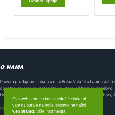
Odaberi opcije
O NAMA
U svom prodajnom salonu u ulici Prilaz Vala 13 u Labinu držimo 
dodatne opreme za motocikle i skutere, od kojih se posebno i
Helmets, Lampa, Evotech, Seventy Degrees, Zandona, Shark, 
Ova web stranica koristi kolačiće kako bi
vam osigurala najbolje iskustvo na našoj
Više o nama
web stranici.
Više informacija