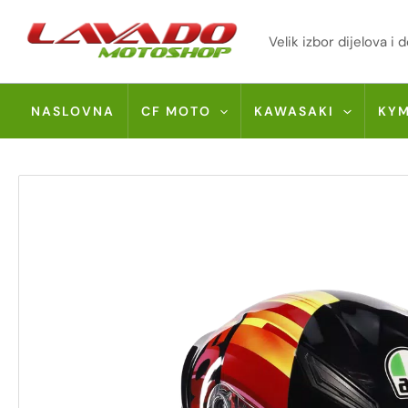
Skip
to
Velik izbor dijelova 
content
NASLOVNA
CF MOTO
KAWASAKI
KY