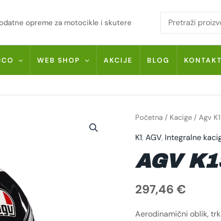
i dodatne opreme za motocikle i skutere
MCO
WEB SHOP
AKCIJE
BLOG
KONTAK
AGV
Početna
/
Kacige
/ Agv K1
K1S
PULSE
K1
,
AGV
,
Integralne kaci
46
KOLIČINA
AGV K1
297,46
€
Aerodinamični oblik, trk