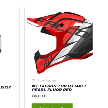
vaj
Ovaj
roizvod
proizvod
ma
ima
še
više
rijanti.
varijanti.
pcije
Opcije
e
se
ogu
mogu
dabrati
odabrati
a
na
ranici
stranici
roizvoda
proizvoda
Off Road kacige
MT FALCON THR B3 MATT
 2017
PEARL FLUOR RED
135,00
€