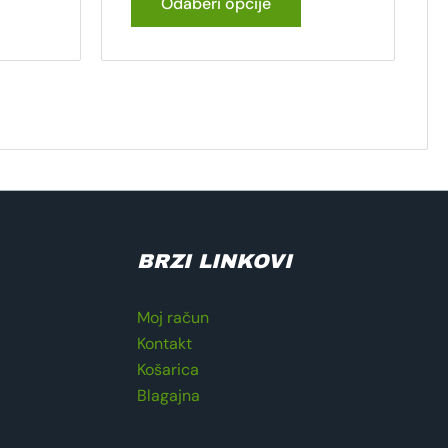
Odaberi opcije
BRZI LINKOVI
Moj račun
Kontakt
Košarica
Blagajna