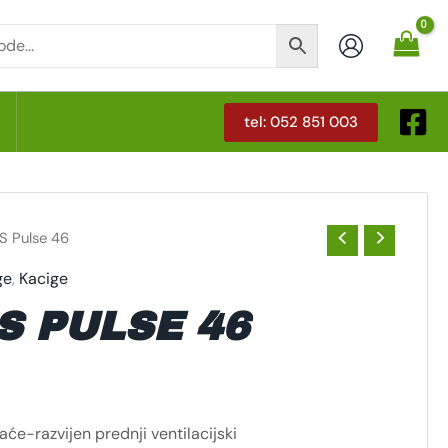
tel: 052 851 003
T
S Pulse 46
ge
,
Kacige
S PULSE 46
aće-razvijen prednji ventilacijski