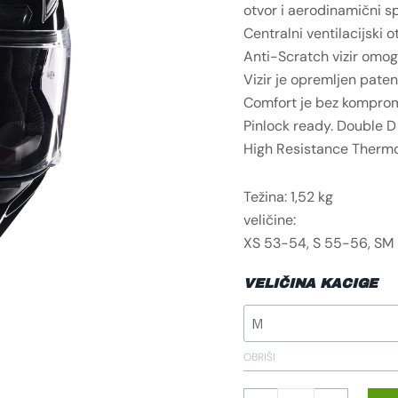
otvor i aerodinamični spo
Centralni ventilacijski 
Anti-Scratch vizir omogu
Vizir je opremljen pate
Comfort je bez komprom
Pinlock ready. Double D 
High Resistance Thermo
Težina: 1,52 kg
veličine:
XS 53-54, S 55-56, SM 
VELIČINA KACIGE
OBRIŠI