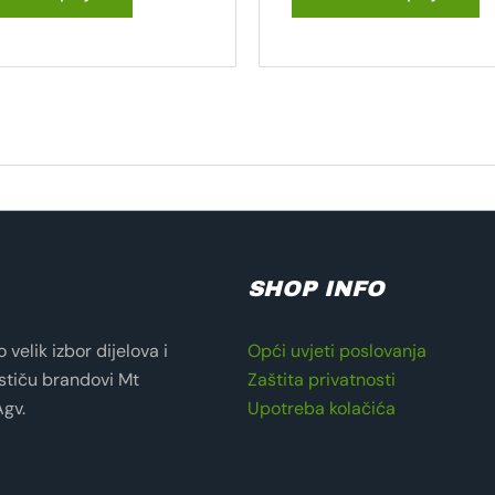
SHOP INFO
velik izbor dijelova i
Opći uvjeti poslovanja
stiču brandovi Mt
Zaštita privatnosti
Agv.
Upotreba kolačića