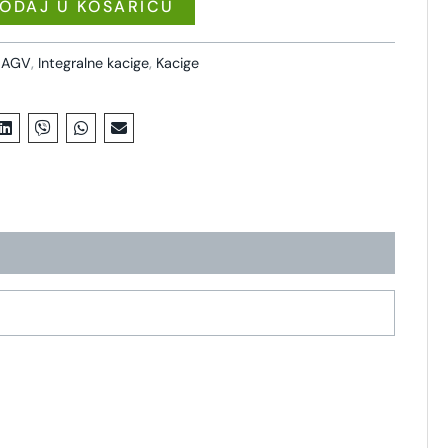
ODAJ U KOŠARICU
,
AGV
,
Integralne kacige
,
Kacige