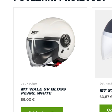
Ovaj
proizvod
ima
više
varijanti.
Opcije
se
mogu
odabrati
na
stranici
proizvoda
Jet kacige
Jet kac
MT VIALE SV GLOSS
MT S
PEARL WHITE
63,57
89,00
€
Od