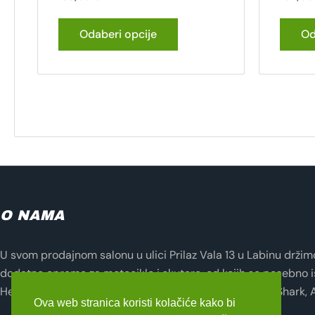
Odaberi opcije
Od
O NAMA
U svom prodajnom salonu u ulici Prilaz Vala 13 u Labinu držimo 
dodatne opreme za motocikle i skutere, od kojih se posebno i
Helmets, Lampa, Evotech, Seventy Degrees, Zandona, Shark, 
Ova web stranica koristi kolačiće kako bi