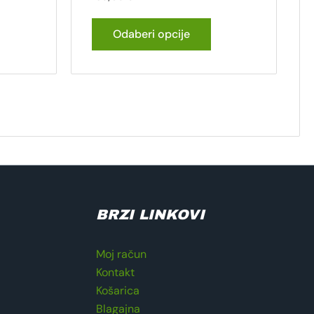
Odaberi opcije
BRZI LINKOVI
Moj račun
Kontakt
Košarica
Blagajna