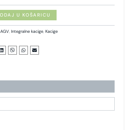
ODAJ U KOŠARICU
,
AGV
,
Integralne kacige
,
Kacige