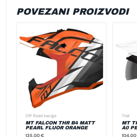
POVEZANI PROIZVODI
Ovaj
proizvod
ima
više
varijanti.
Opcije
se
mogu
odabrati
na
stranici
proizvoda
Off Road kacige
Trial
MT FALCON THR B4 MATT
MT T
PEARL FLUOR ORANGE
A0 P
135,00
€
104,0