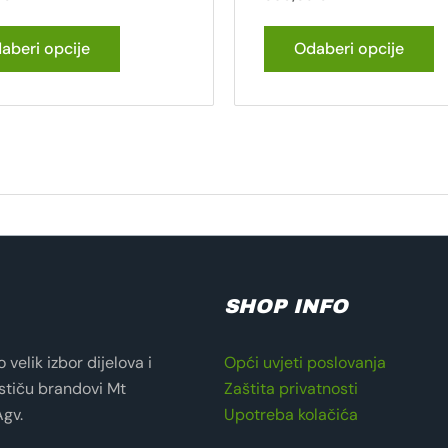
aberi opcije
Odaberi opcije
SHOP INFO
velik izbor dijelova i
Opći uvjeti poslovanja
stiču brandovi Mt
Zaštita privatnosti
Agv.
Upotreba kolačića