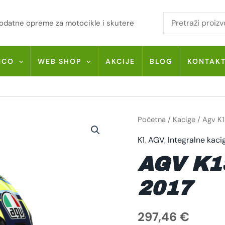
i dodatne opreme za motocikle i skutere
MCO
WEB SHOP
AKCIJE
BLOG
KONTAK
AGV
Početna
/
Kacige
/ Agv K1
K1S
SOLELUNA
K1
,
AGV
,
Integralne kaci
2017
KOLIČINA
AGV K1
2017
297,46
€