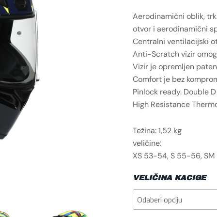
Aerodinamični oblik, trk
otvor i aerodinamični spo
Centralni ventilacijski 
Anti-Scratch vizir omogu
Vizir je opremljen pate
Comfort je bez komprom
Pinlock ready. Double D 
High Resistance Thermo
Težina: 1,52 kg
veličine:
XS 53-54, S 55-56, SM 
VELIČINA KACIGE