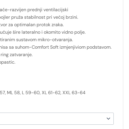
aće-razvijen prednji ventilacijski
jler pruža stabilnost pri većoj brzini.
otvor za optimalan protok zraka.
ćuje šire lateralno i okomito vidno polje.
ntiranim sustavom mikro-otvaranja.
isa sa suhom-Comfort Soft izmjenjiviom podstavom.
ring zatvaranje.
pastic.
57, ML 58, L 59-60, XL 61-62, XXL 63-64