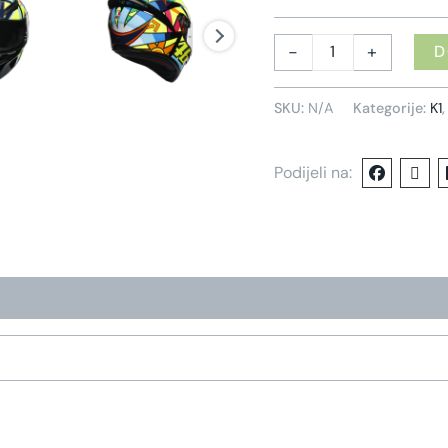
-
+
D
SKU:
N/A
Kategorije:
K1
Podijeli na: