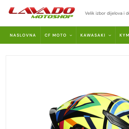
Skip
to
Velik izbor dijelova 
content
NASLOVNA
CF MOTO
KAWASAKI
KY