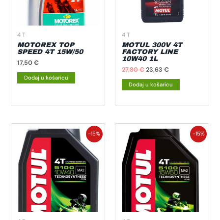
4 T
4 T
MOTOREX TOP
MOTUL 300V 4T
SPEED 4T 15W/50
FACTORY LINE
10W40 1L
17,50
€
27,80
€
23,63
€
Dodaj u košaricu
Dodaj u košaricu
Izvorna
Trenutna
Izvorna
Trenutna
-15%
-15%
cijena
cijena
cijena
cijena
bila
je:
bila
je:
je:
16,15 €.
je:
15,90 €.
19,00 €.
18,70 €.