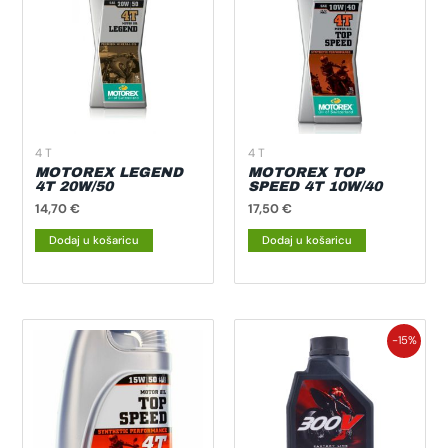
4 T
4 T
MOTOREX LEGEND
MOTOREX TOP
4T 20W/50
SPEED 4T 10W/40
14,70
€
17,50
€
Dodaj u košaricu
Dodaj u košaricu
Izvorna
Trenutna
-15%
cijena
cijena
bila
je:
je:
23,63 €.
27,80 €.