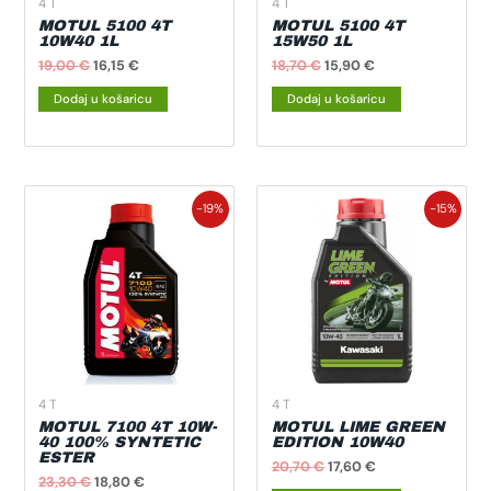
4 T
4 T
MOTUL 5100 4T
MOTUL 5100 4T
10W40 1L
15W50 1L
19,00
€
16,15
€
18,70
€
15,90
€
Dodaj u košaricu
Dodaj u košaricu
Izvorna
Trenutna
Izvorna
Trenutna
-19%
-15%
cijena
cijena
cijena
cijena
bila
je:
bila
je:
je:
18,80 €.
je:
17,60 €.
23,30 €.
20,70 €.
4 T
4 T
MOTUL 7100 4T 10W-
MOTUL LIME GREEN
40 100% SYNTETIC
EDITION 10W40
ESTER
20,70
€
17,60
€
23,30
€
18,80
€