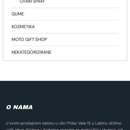
CHAIN SPRAY
GUME
KOZMETIKA
MOTO GIFT SHOP
NEKATEGORIZIRANE
O NAMA
U svom prodajnom salonu u ulici Prilaz Vala 13 u Labinu držimo
velik izbor dijelova i dodatne opreme za motocikle i skutere, od