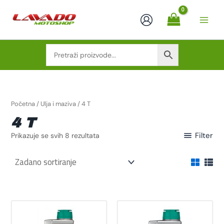
Skip
to
content
Početna
/
Ulja i maziva
/ 4 T
4 T
Filter
Prikazuje se svih 8 rezultata