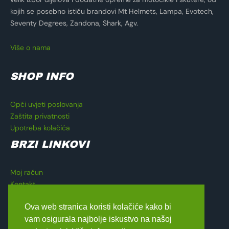
kojih se posebno ističu brandovi Mt Helmets, Lampa, Evotech,
Seventy Degrees, Zandona, Shark, Agv.
Više o nama
SHOP INFO
Opći uvjeti poslovanja
Zaštita privatnosti
Upotreba kolačića
BRZI LINKOVI
Moj račun
Kontakt
Košarica
Ova web stranica koristi kolačiće kako bi
Blagajna
vam osigurala najbolje iskustvo na našoj