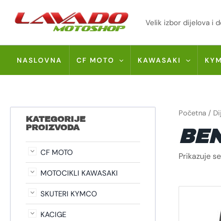
Skip
to
Velik izbor dijelova 
content
NASLOVNA
CF MOTO
KAWASAKI
KY
Početna
/
Di
KATEGORIJE
PROIZVODA
BEN
CF MOTO
Prikazuje se
MOTOCIKLI KAWASAKI
SKUTERI KYMCO
KACIGE