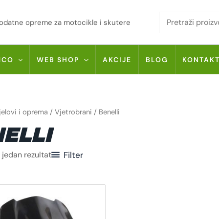
i dodatne opreme za motocikle i skutere
MCO
WEB SHOP
AKCIJE
BLOG
KONTAK
jelovi i oprema
/
Vjetrobrani
/ Benelli
ELLI
 jedan rezultat
Filter