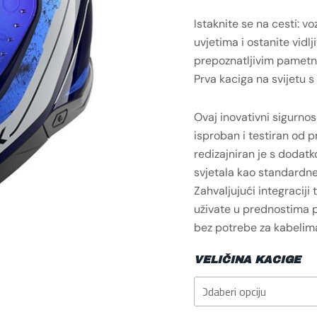
Istaknite se na cesti: v
uvjetima i ostanite vidlji
prepoznatljivim pametni
Prva kaciga na svijetu s
Ovaj inovativni sigurnos
isproban i testiran od 
redizajniran je s dodatk
svjetala kao standardn
Zahvaljujući integraciji
uživate u prednostima p
bez potrebe za kabelima
VELIČINA KACIGE