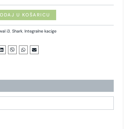
ODAJ U KOŠARICU
wal i3
,
Shark
,
Integralne kacige