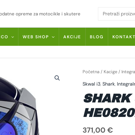
i dodatne opreme za motocikle i skutere
MCO
WEB SHOP
AKCIJE
BLOG
KONTAK
SHARK
Početna
/
Kacige
/
Integr
SKWAL
I3
Skwal i3
,
Shark
,
Integral
RHAD
HE0820BUS
KOLIČINA
SHARK 
HE082
371,00
€