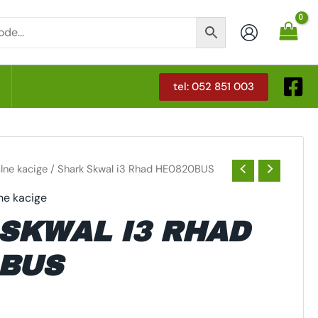
tel: 052 851 003
T
alne kacige
/ Shark Skwal i3 Rhad HE0820BUS
ne kacige
SKWAL I3 RHAD
0BUS