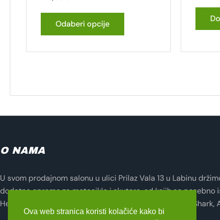
Do
Odaberi opcije
O NAMA
U svom prodajnom salonu u ulici Prilaz Vala 13 u Labinu držimo 
dodatne opreme za motocikle i skutere, od kojih se posebno i
Helmets, Lampa, Evotech, Seventy Degrees, Zandona, Shark, 
Ova web stranica koristi kolačiće kako bi