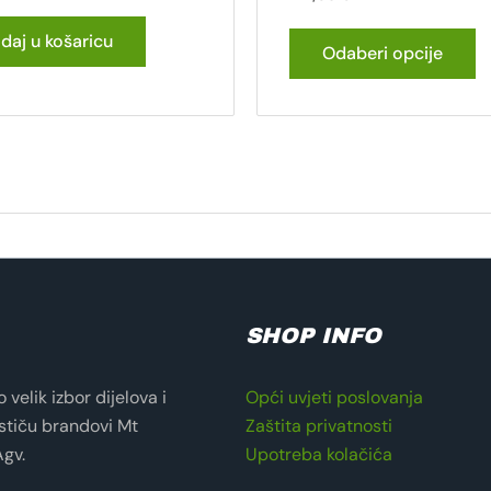
daj u košaricu
Odaberi opcije
SHOP INFO
velik izbor dijelova i
Opći uvjeti poslovanja
stiču brandovi Mt
Zaštita privatnosti
Agv.
Upotreba kolačića