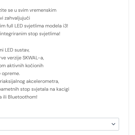
ozite se u svim vremenskim
vi zahvaljujući
m full LED svjetlima modela i3!
 integriranim stop svjetlima!
ni LED sustav,
prve verzije SKWAL-a,
om aktivnih kočionih
e opreme.
 triaksijalnog akcelerometra,
ametnih stop svjetala na kacigi
 ili Bluetoothom!