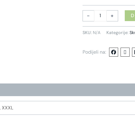
-
+
D
SKU:
N/A
Kategorije:
Sk
Podijeli na:
L, XXXL