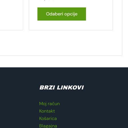
Odaberi opcije
BRZI LINKOVI
Moj račun
Kontakt
Košarica
Blagajna