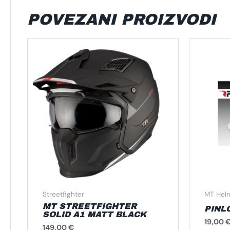
POVEZANI PROIZVODI
Ovaj
proizvod
ima
više
varijanti.
Opcije
se
mogu
odabrati
na
stranici
proizvoda
Streetfighter
MT Hel
MT STREETFIGHTER
PINL
SOLID A1 MATT BLACK
19,00
149,00
€