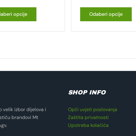
aberi opcije
Odaberi opcije
SHOP INFO
velik izbor dijelova i
Opći uvjeti poslovanja
stiču brandovi Mt
Zaštita privatnosti
Agv.
Upotreba kolačića