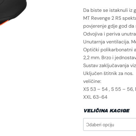
Da biste se istaknuli iz 
MT Revenge 2 RS spektak
povjerenje gdje god da 
Odvojiva i periva unutra
Unutarnja ventilacija. 
Optički polikarbonatni a
2,2 mm. Brzo i jednostav
Sustav zaključavanja vi
Uključen štitnik za nos.
veličine:
XS 53 – 54 , S 55 – 56, 
XXL 63-64
VELIČINA KACIGE