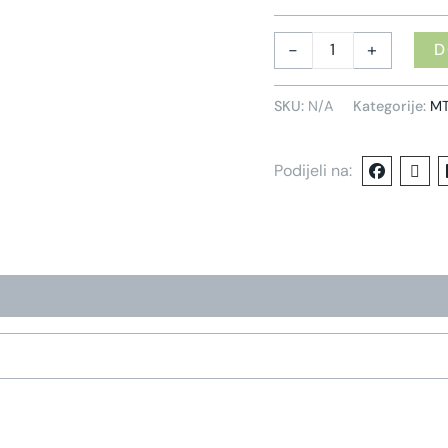
-
+
D
SKU:
N/A
Kategorije:
MT
Podijeli na: