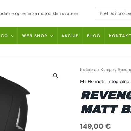
i dodatne opreme za motocikle i skutere
MCO
WEB SHOP
AKCIJE
BLOG
KONTAK
REVENGE
Početna
/
Kacige
/ Reveng
2
S
MT Helmets
,
Integralne
SOLID
A1
MATT
REVENG
BLACK
KOLIČINA
MATT B
149,00
€