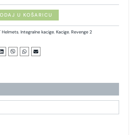
ODAJ U KOŠARICU
 Helmets
,
Integralne kacige
,
Kacige
,
Revenge 2