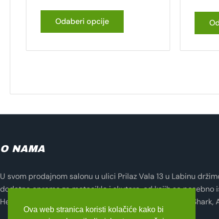
Odaberi opcije
Od
O NAMA
U svom prodajnom salonu u ulici Prilaz Vala 13 u Labinu držimo 
dodatne opreme za motocikle i skutere, od kojih se posebno i
Helmets, Lampa, Evotech, Seventy Degrees, Zandona, Shark, 
Ova web stranica koristi kolačiće kako bi