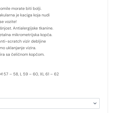
gomile morate biti bolji.
ularna je kaciga koja nudi
se vozite!
šnjost. Antialergijske tkanine.
Metalna mikrometrijska kopča.
nti-scratch vizir debljine
no uklanjanje vizira.
zira sa čeličnom kopčom.
M 57 – 58, L 59 – 60, XL 61 – 62