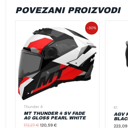
POVEZANI PROIZVODI
Izvorna
Trenutna
Ovaj
-30%
cijena
cijena
proizvod
bila
je:
je:
120,59 €.
ima
172,27 €.
više
varijanti.
Opcije
se
mogu
odabrati
na
stranici
proizvoda
Thunder 4
K1
MT THUNDER 4 SV FADE
AGV 
A0 GLOSS PEARL WHITE
BLAC
172,27
€
120,59
€
223,0