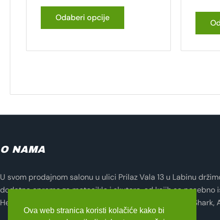
Odaberi opcije
Od
O NAMA
U svom prodajnom salonu u ulici Prilaz Vala 13 u Labinu držimo 
dodatne opreme za motocikle i skutere, od kojih se posebno i
Helmets, Lampa, Evotech, Seventy Degrees, Zandona, Shark, 
Ova web stranica koristi kolačiće kako bi