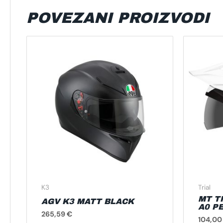
POVEZANI PROIZVODI
Ovaj
proizvod
ima
više
varijanti.
Opcije
se
mogu
odabrati
na
stranici
proizvoda
K3
Trial
MT T
AGV K3 MATT BLACK
A0 P
265,59
€
104,0