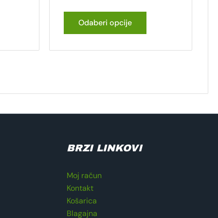
Odaberi opcije
BRZI LINKOVI
Moj račun
Kontakt
Košarica
Blagajna