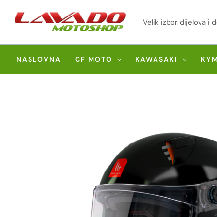
Skip
to
Velik izbor dijelova 
content
NASLOVNA
CF MOTO
KAWASAKI
KY