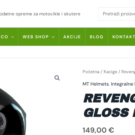
i dodatne opreme za motocikle i skutere
MCO
WEB SHOP
AKCIJE
BLOG
KONTAK
REVENGE
Početna
/
Kacige
/ Reveng
2
S
MT Helmets
,
Integralne
SOLID
A11
GLOSS
REVENG
BLACK
KOLIČINA
GLOSS 
149,00
€