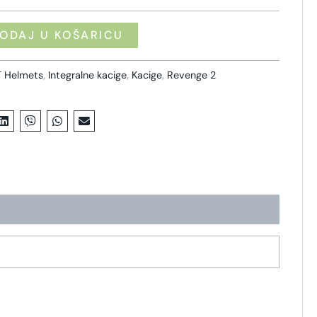
ODAJ U KOŠARICU
 Helmets
,
Integralne kacige
,
Kacige
,
Revenge 2