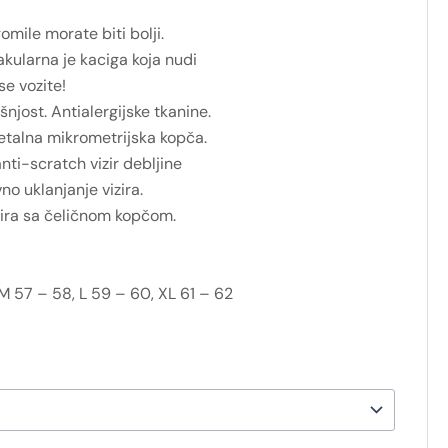
gomile morate biti bolji.
ularna je kaciga koja nudi
se vozite!
šnjost. Antialergijske tkanine.
Metalna mikrometrijska kopča.
nti-scratch vizir debljine
no uklanjanje vizira.
zira sa čeličnom kopčom.
M 57 – 58, L 59 – 60, XL 61 – 62