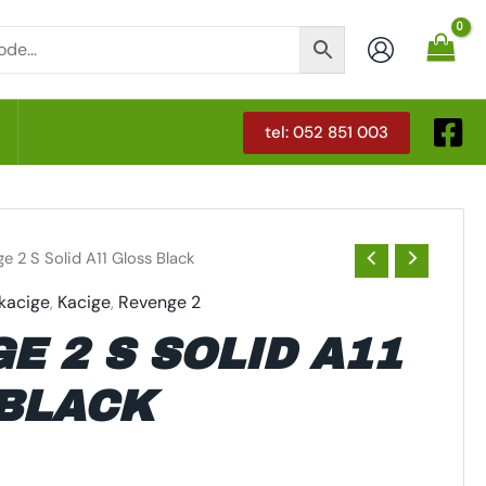
tel: 052 851 003
T
e 2 S Solid A11 Gloss Black
 kacige
,
Kacige
,
Revenge 2
E 2 S SOLID A11
BLACK