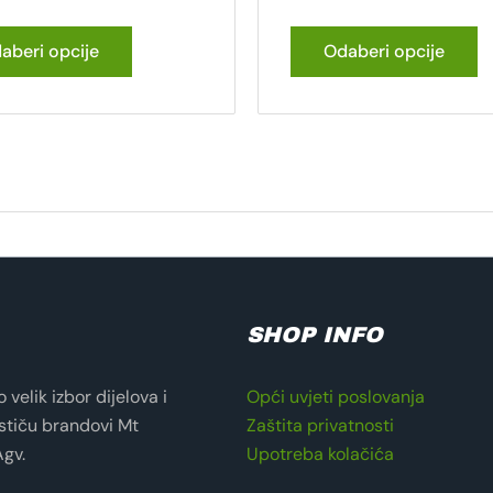
aberi opcije
Odaberi opcije
SHOP INFO
velik izbor dijelova i
Opći uvjeti poslovanja
stiču brandovi Mt
Zaštita privatnosti
Agv.
Upotreba kolačića