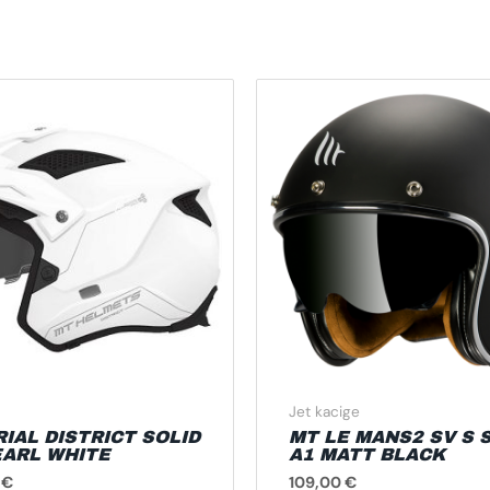
Ovaj
O
proizvod
p
ima
i
više
vi
varijanti.
va
Opcije
O
se
s
mogu
m
odabrati
o
na
n
stranici
st
proizvoda
p
Jet kacige
RIAL DISTRICT SOLID
MT LE MANS2 SV S 
EARL WHITE
A1 MATT BLACK
0
€
109,00
€