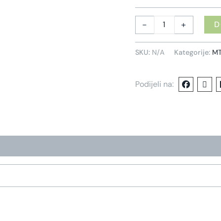
-
+
D
SKU:
N/A
Kategorije:
MT
Podijeli na: