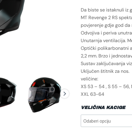
Da biste se istaknuli iz 
MT Revenge 2 RS spektak
povjerenje gdje god da 
Odvojiva i periva unutra
Unutarnja ventilacija. 
Optički polikarbonatni a
2,2 mm. Brzo i jednostav
Sustav zaključavanja vi
Uključen štitnik za nos.
veličine:
XS 53 – 54 , S 55 – 56, 
XXL 63-64
VELIČINA KACIGE