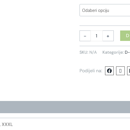
-
+
D
SKU:
N/A
Kategorije:
D-
Podijeli na:
L, XXXL