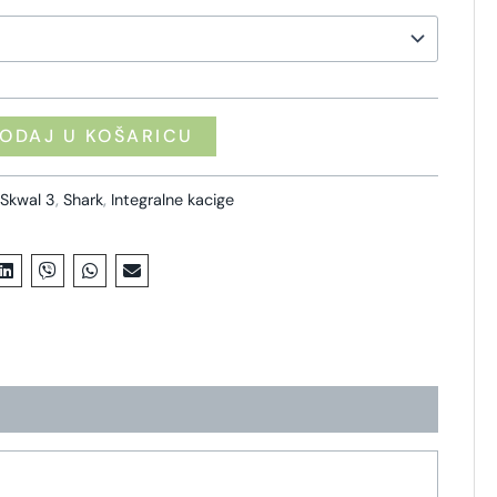
ODAJ U KOŠARICU
Skwal 3
,
Shark
,
Integralne kacige