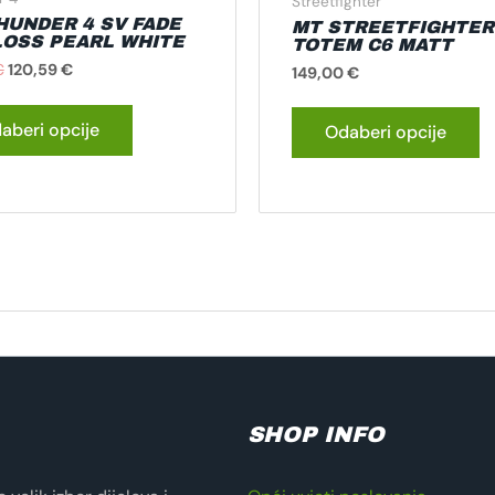
Streetfighter
HUNDER 4 SV FADE
MT STREETFIGHTER
LOSS PEARL WHITE
TOTEM C6 MATT
€
120,59
€
149,00
€
aberi opcije
Odaberi opcije
SHOP INFO