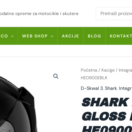
i dodatne opreme za motocikle i skutere
MCO
WEB SHOP
AKCIJE
BLOG
KONTAK
SHARK
Početna
/
Kacige
/
Integr
D-
SKWAL
HE0900EBLK
3
GLOSS
D-Skwal 3
,
Shark
,
Integ
BLACK
HE0900EBLK
SHARK 
KOLIČINA
GLOSS 
HE0900