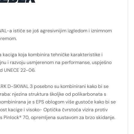
L-a ističe se još agresivnijim izgledom i iznimnom
premom.
 kaciga koja kombinira tehničke karakteristike i
ajnu i razvoju usmjerenom na performanse, uspješno
rd UNECE 22-06.
ARK D-SKWAL 3 posebno su kombinirani kako bi se
raba: njezina struktura školjke od polikarbonata s
binirana je s EPS oblogom više gustoće kako bi se
st kacige i visoko- Optička čvrstoća vizira protiv
s Pinlock® 70, opremljena sustavom za brzo skidanje.