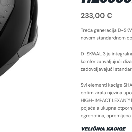
233,00
€
Treća generacija D-SKWA
novom standardnom o
D-SKWAL 3 je integralna
komfor zahvaljujući diz
zadovoljavajući standa
Svi elementi kacige SH
optimizirala njezina upo
HIGH-IMPACT LEXAN™ kom
pojačala ukupna otporno
ogrebotina, opremljena 
VELIČINA KACIGE