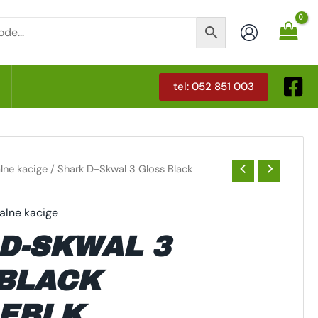
tel: 052 851 003
T
alne kacige
/ Shark D-Skwal 3 Gloss Black
ralne kacige
D-SKWAL 3
BLACK
EBLK