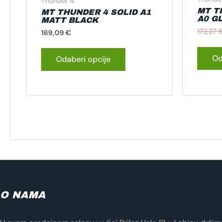
Thunder 4
MT T
MT THUNDER 4 SOLID A1
A0 G
MATT BLACK
172,27
169,09
€
Od
Odaberi opcije
O NAMA