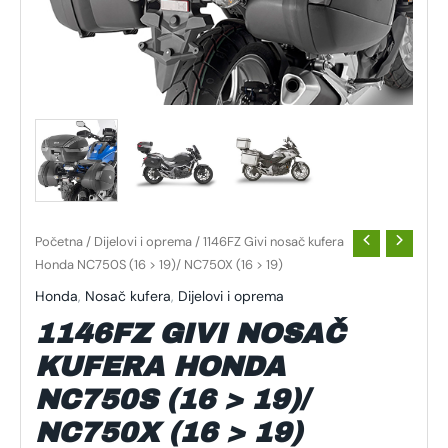
Početna
/
Dijelovi i oprema
/ 1146FZ Givi nosač kufera
Honda NC750S (16 > 19)/ NC750X (16 > 19)
Honda
,
Nosač kufera
,
Dijelovi i oprema
1146FZ GIVI NOSAČ
KUFERA HONDA
NC750S (16 > 19)/
NC750X (16 > 19)