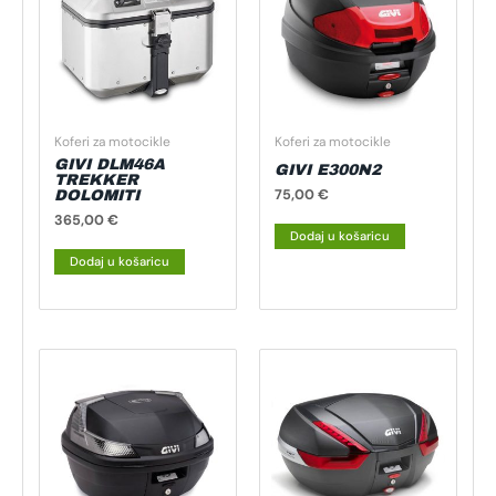
Koferi za motocikle
Koferi za motocikle
GIVI DLM46A
GIVI E300N2
TREKKER
75,00
€
DOLOMITI
365,00
€
Dodaj u košaricu
Dodaj u košaricu