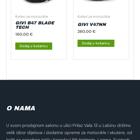
Koferi za motocikle
Koferi za motocikle
GIVI B47 BLADE
GIVI V47NN
TECH
260,00
€
160,00
€
Dodaj u košaricu
Dodaj u košaricu
O NAMA
U svom prodajnom salonu u ulici Prilaz Vala 13 u Labinu držimo
velik izbor dijelova i dodatne opreme za motocikle i skutere, od
kojih se posebno ističu brandovi Mt Helmets, Lampa, Evotech,