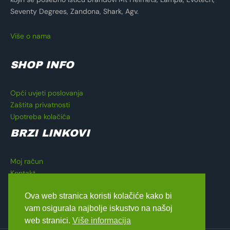
Seventy Degrees, Zandona, Shark, Agv.
Više o nama
SHOP INFO
Opći uvjeti poslovanja
Zaštita privatnosti
Upotreba kolačića
BRZI LINKOVI
Moj račun
Kontakt
Košarica
Ova web stranica koristi kolačiće kako bi
Blagajna
vam osigurala najbolje iskustvo na našoj
web stranici.
Više informacija