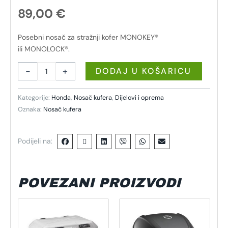
89,00
€
Posebni nosač za stražnji kofer MONOKEY®
ili MONOLOCK®.
-
+
DODAJ U KOŠARICU
Kategorije:
Honda
,
Nosač kufera
,
Dijelovi i oprema
Oznaka:
Nosač kufera
Podijeli na:
POVEZANI PROIZVODI