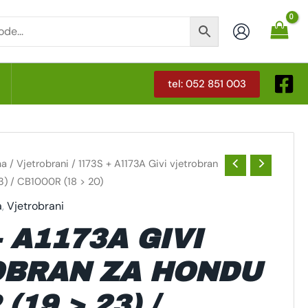
tel: 052 851 003
T
ma
/
Vjetrobrani
/ 1173S + A1173A Givi vjetrobran
) / CB1000R (18 > 20)
a
,
Vjetrobrani
 A1173A GIVI
OBRAN ZA HONDU
(19 > 23) /