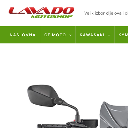
Skip
to
Velik izbor dijelova 
content
NASLOVNA
CF MOTO
KAWASAKI
KY