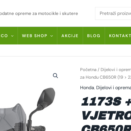
i dodatne opreme za motocikle i skutere
MCO
WEB SHOP
AKCIJE
BLOG
KONTAK
1173S
Početna
/
Dijelovi i opre
+
A1173A
za Hondu CB650R (19 > 23
GIVI
VJETROBRAN
Honda
,
Dijelovi i oprem
ZA
HONDU
1173S +
CB650R
(19
>
23)
VJETR
/
CB1000R
(18
CB650R 
>