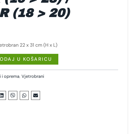
 (18 > 20)
etrobran 22 x 31 cm (H x L)
ODAJ U KOŠARICU
i i oprema
,
Vjetrobrani