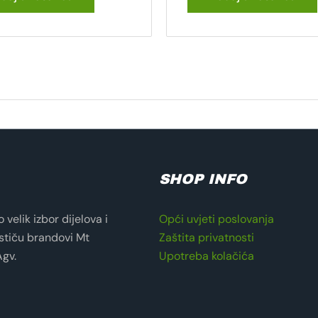
SHOP INFO
velik izbor dijelova i
Opći uvjeti poslovanja
stiču brandovi Mt
Zaštita privatnosti
Agv.
Upotreba kolačića