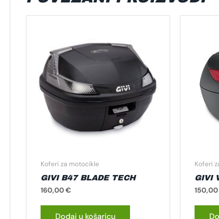
Koferi za motocikle
Koferi 
GIVI B47 BLADE TECH
GIVI 
160,00
€
150,0
Dodaj u košaricu
Do