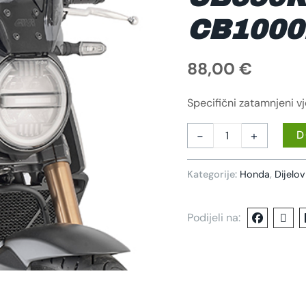
20)
KOLIČINA
CB1000R
88,00
€
Specifični zatamnjeni vj
-
+
D
Kategorije:
Honda
,
Dijelov
Podijeli na: