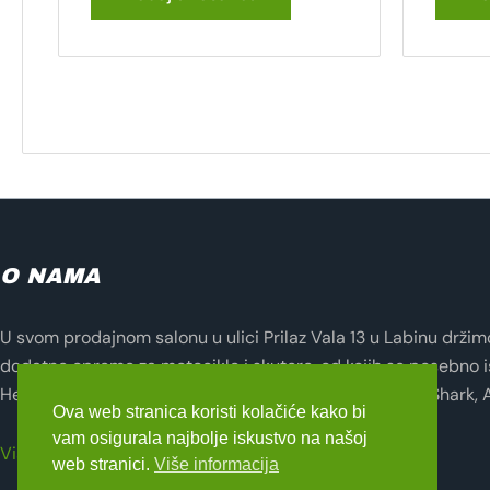
O NAMA
U svom prodajnom salonu u ulici Prilaz Vala 13 u Labinu držimo 
dodatne opreme za motocikle i skutere, od kojih se posebno i
Helmets, Lampa, Evotech, Seventy Degrees, Zandona, Shark, 
Ova web stranica koristi kolačiće kako bi
vam osigurala najbolje iskustvo na našoj
Više o nama
web stranici.
Više informacija