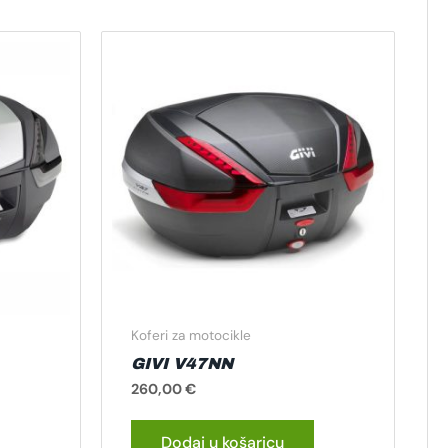
Koferi za motocikle
GIVI V47NN
260,00
€
Dodaj u košaricu