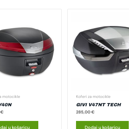
za motocikle
Koferi za motocikle
V40N
GIVI V47NT TECH
0
€
285,00
€
daj u košaricu
Dodaj u košaricu