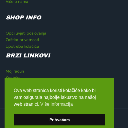
Više o nama
SHOP INFO
Opći uvjeti poslovanja
Zaštita privatnosti
Upotreba kolačića
BRZI LINKOVI
Moj račun
Kontakt
Košarica
Ova web stranica koristi kolačiće kako bi
Blagajna
vam osigurala najbolje iskustvo na našoj
web stranici.
Više informacija
Copyright © 2026 Lavado Moto Shop
Prihvaćam
dizajn by
Medialive