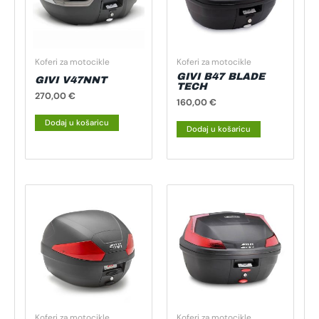
Koferi za motocikle
Koferi za motocikle
GIVI B47 BLADE
GIVI V47NNT
TECH
270,00
€
160,00
€
Dodaj u košaricu
Dodaj u košaricu
Koferi za motocikle
Koferi za motocikle