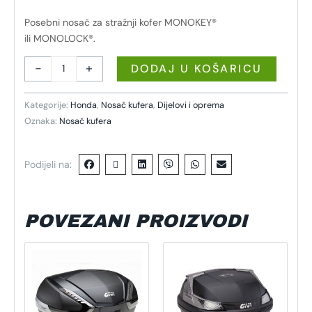
Posebni nosač za stražnji kofer MONOKEY®
ili MONOLOCK®.
-
+
DODAJ U KOŠARICU
Kategorije:
Honda
,
Nosač kufera
,
Dijelovi i oprema
Oznaka:
Nosač kufera
Podijeli na:
POVEZANI PROIZVODI