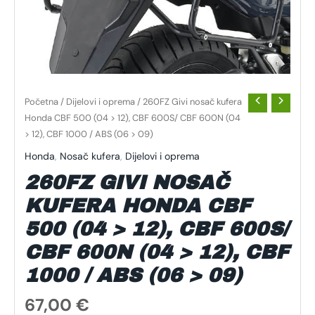
ABS
(06
>
09)
KOLIČINA
Početna
/
Dijelovi i oprema
/ 260FZ Givi nosač kufera
Honda CBF 500 (04 > 12), CBF 600S/ CBF 600N (04
> 12), CBF 1000 / ABS (06 > 09)
Honda
,
Nosač kufera
,
Dijelovi i oprema
260FZ GIVI NOSAČ
KUFERA HONDA CBF
500 (04 > 12), CBF 600S/
CBF 600N (04 > 12), CBF
1000 / ABS (06 > 09)
67,00
€