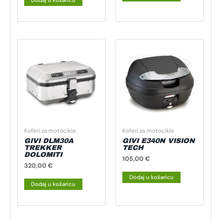
Dodaj u košaricu
Koferi za motocikle
Koferi za motocikle
GIVI DLM30A
GIVI E340N VISION
TREKKER
TECH
DOLOMITI
105,00
€
320,00
€
Dodaj u košaricu
Dodaj u košaricu