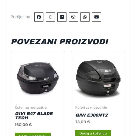
Podijeli na:
POVEZANI PROIZVODI
Koferi za motocikle
Koferi za motocikle
GIVI B47 BLADE
GIVI E300NT2
TECH
73,00
€
160,00
€
Dodaj u košaricu