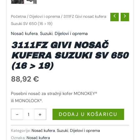
Početna
/
Dijelovi i oprema
/ 3111FZ Givi nosač kufera
Suzuki SV 650 (16 > 19)
Nosač kufera
,
Suzuki
,
Dijelovi i oprema
3111FZ GIVI NOSAČ
KUFERA SUZUKI SV 650
(16 > 19)
88,92
€
Posebni nosač za stražnji kofer MONOKEY®
ili MONOLOCK®.
-
+
DODAJ U KOŠARICU
Kategorije:
Nosač kufera
,
Suzuki
,
Dijelovi i oprema
Oznaka:
Nosač kufera