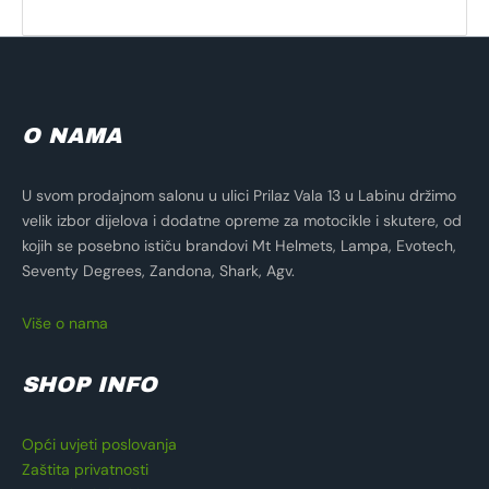
O NAMA
U svom prodajnom salonu u ulici Prilaz Vala 13 u Labinu držimo
velik izbor dijelova i dodatne opreme za motocikle i skutere, od
kojih se posebno ističu brandovi Mt Helmets, Lampa, Evotech,
Seventy Degrees, Zandona, Shark, Agv.
Više o nama
SHOP INFO
Opći uvjeti poslovanja
Zaštita privatnosti