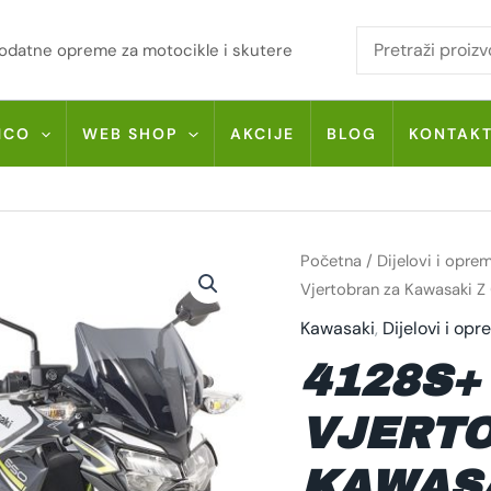
i dodatne opreme za motocikle i skutere
MCO
WEB SHOP
AKCIJE
BLOG
KONTAK
4128S+
Početna
/
Dijelovi i opre
A4128A
GIVI
Vjertobran za Kawasaki Z
VJERTOBRAN
ZA
Kawasaki
,
Dijelovi i op
KAWASAKI
Z
4128S+
650
(20
>
23)
VJERTO
KOLIČINA
KAWASA