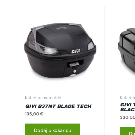
Koferi za motocikle
Koferi 
GIVI
GIVI B37NT BLADE TECH
BLAC
135,00
€
330,0
Dodaj u košaricu
Do