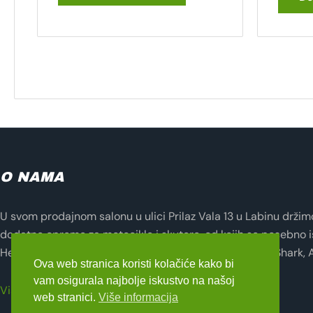
O NAMA
U svom prodajnom salonu u ulici Prilaz Vala 13 u Labinu držimo 
dodatne opreme za motocikle i skutere, od kojih se posebno i
Helmets, Lampa, Evotech, Seventy Degrees, Zandona, Shark, 
Ova web stranica koristi kolačiće kako bi
vam osigurala najbolje iskustvo na našoj
Više o nama
web stranici.
Više informacija