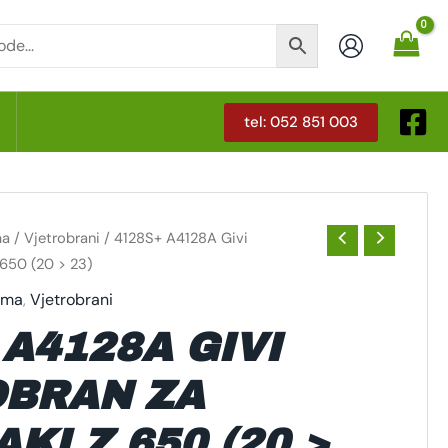
tel: 052 851 003
T
ma
/
Vjetrobrani
/ 4128S+ A4128A Givi
 650 (20 > 23)
rema
,
Vjetrobrani
 A4128A GIVI
BRAN ZA
KI Z 650 (20 >