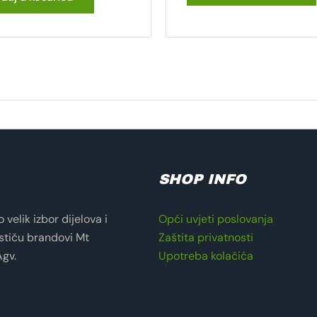
SHOP INFO
velik izbor dijelova i
Opći uvjeti poslovanja
stiču brandovi Mt
Zaštita privatnosti
Agv.
Upotreba kolačića