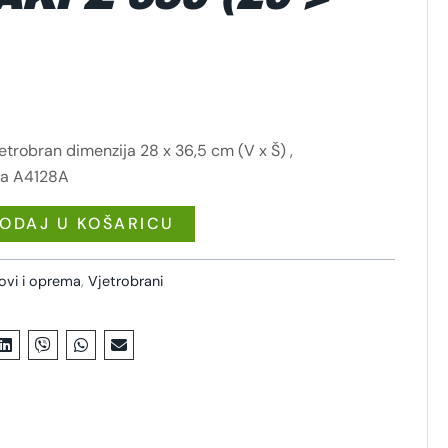
etrobran dimenzija 28 x 36,5 cm (V x Š) ,
ma A4128A
ODAJ U KOŠARICU
lovi i oprema
,
Vjetrobrani