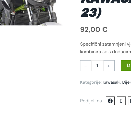
23)
92,00
€
Specifični zatamnjeni vj
kombinira se s dodaci
-
+
D
Kategorije:
Kawasaki
,
Dije
Podijeli na: