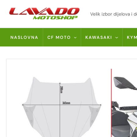
Skip
to
Velik izbor dijelova 
content
NASLOVNA
CF MOTO
KAWASAKI
KY