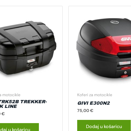
za motocikle
Koferi za motocikle
 TRK52B TREKKER-
GIVI E300N2
K LINE
75,00
€
0
€
Dodaj u košaricu
daj u košaricu