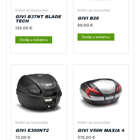
Koferi za motocikle
Koferi za motocikle
GIVI B37NT BLADE
GIVI B29
TECH
68,00
€
135,00
€
Dodaj u košaricu
Dodaj u košaricu
Koferi za motocikle
Koferi za motocikle
GIVI E300NT2
GIVI V56N MAXIA 4
73,00
€
375,00
€