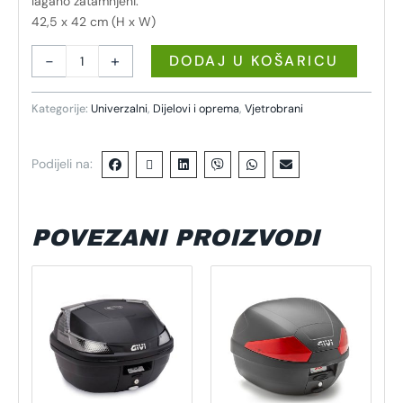
lagano zatamnjeni.
42,5 x 42 cm (H x W)
-
+
DODAJ U KOŠARICU
Kategorije:
Univerzalni
,
Dijelovi i oprema
,
Vjetrobrani
Podijeli na:
POVEZANI PROIZVODI