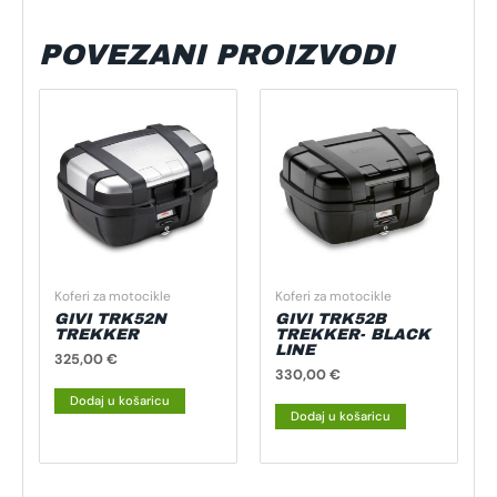
POVEZANI PROIZVODI
Koferi za motocikle
Koferi za motocikle
GIVI TRK52N
GIVI TRK52B
TREKKER
TREKKER- BLACK
LINE
325,00
€
330,00
€
Dodaj u košaricu
Dodaj u košaricu