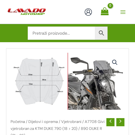
Skip
to
content
A7708
GIVI
VJETROBRAN
ZA
KTM
DUKE
790
(18
>
20)
/
890
DUKE
R
(21
>
Početna
/
Dijelovi i oprema
/
Vjetrobrani
/ A7708 Givi
23)
KOLIČINA
vjetrobran za KTM DUKE 790 (18 > 20) / 890 DUKE R