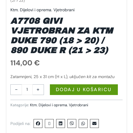
(21 > 23)
Ktm
,
Dijelovi i oprema
,
Vjetrobrani
A7708 GIVI
VJETROBRAN ZA KTM
DUKE 790 (18 > 20) /
890 DUKE R (21 > 23)
114,00
€
Zatamnjeni, 25 x 31 cm (H x L),
uključen kit za montažu
-
+
DODAJ U KOŠARICU
Kategorije:
Ktm
,
Dijelovi i oprema
,
Vjetrobrani
Podijeli na: