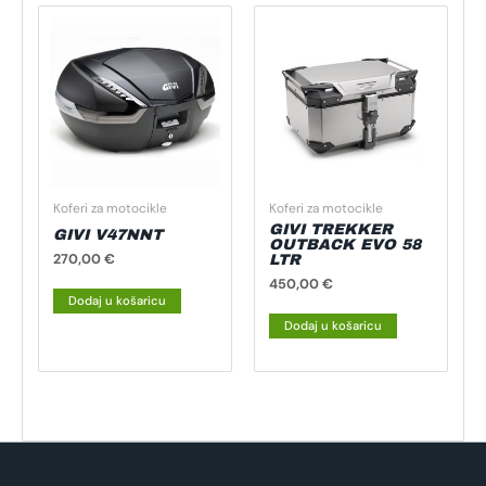
Koferi za motocikle
Koferi za motocikle
GIVI TREKKER
GIVI V47NNT
OUTBACK EVO 58
270,00
€
LTR
450,00
€
Dodaj u košaricu
Dodaj u košaricu