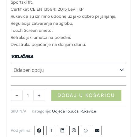
Sportski fit.
Certifikat CE EN 13594: 2015 Lev 1 KP
Rukavice su iznimno udobne uz jako dobro prijanjanje.
Regulacija zatvaranja na zglobu.
Touch Screen umetci.
Refrakcijski umetci na poleđini.
Dvostruko pojačanje na donjem dlanu.
VELIČINA
-
+
DODAJ U KOŠARICU
SKU:
N/A
Kategorije:
Odjeća i obuća
,
Rukavice
Podijeli na: