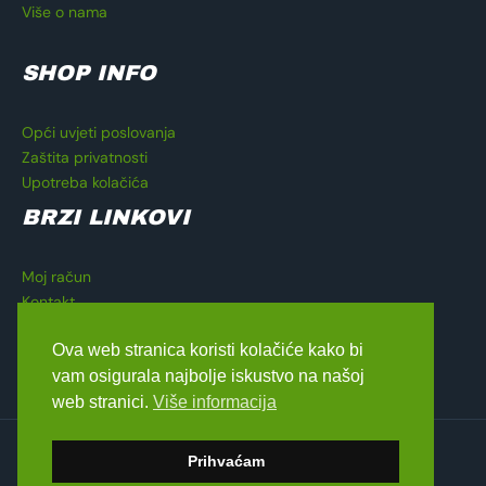
Više o nama
SHOP INFO
Opći uvjeti poslovanja
Zaštita privatnosti
Upotreba kolačića
BRZI LINKOVI
Moj račun
Kontakt
Košarica
Ova web stranica koristi kolačiće kako bi
Blagajna
vam osigurala najbolje iskustvo na našoj
web stranici.
Više informacija
Copyright © 2026 Lavado Moto Shop
Prihvaćam