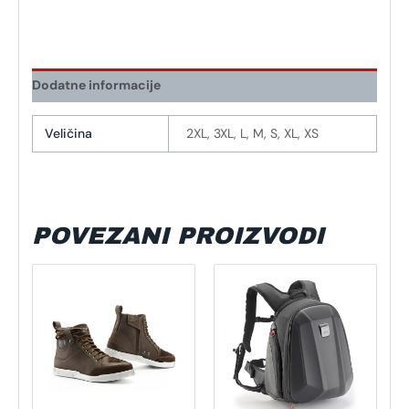
Dodatne informacije
Veličina
2XL, 3XL, L, M, S, XL, XS
POVEZANI PROIZVODI
Ovaj
proizvod
ima
više
varijanti.
Opcije
se