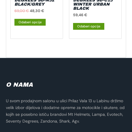
DEGREES SD-N32
DEGREES SD-C13
BLACK/GREY
WINTER URBAN
stranici
stranici
BLACK
69,00
€
48,30
€
proizvoda
proizvoda
59,46
€
Odaberi opcije
Odaberi opcije
O NAMA
U svom prodajnom salonu u ulici Prilaz Vala 13 u Labinu držimo
velik izbor dijelova i dodatne opreme za motocikle i skutere, od
kojih se posebno ističu brandovi Mt Helmets, Lampa, Evotech,
Seventy Degrees, Zandona, Shark, Agv.