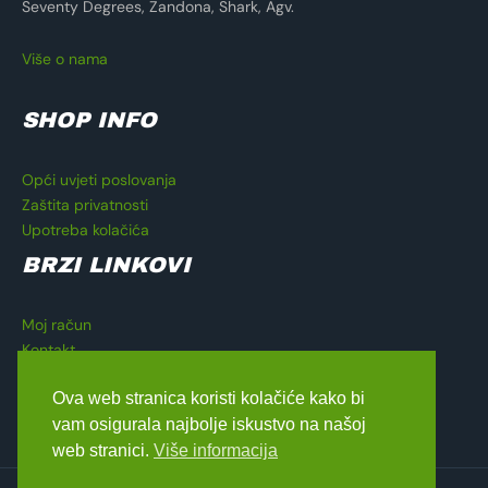
Seventy Degrees, Zandona, Shark, Agv.
Više o nama
SHOP INFO
Opći uvjeti poslovanja
Zaštita privatnosti
Upotreba kolačića
BRZI LINKOVI
Moj račun
Kontakt
Košarica
Ova web stranica koristi kolačiće kako bi
Blagajna
vam osigurala najbolje iskustvo na našoj
web stranici.
Više informacija