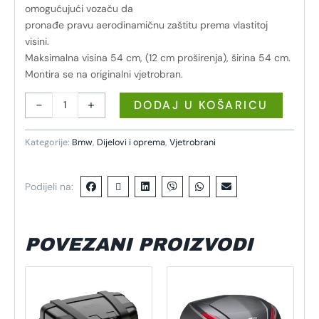
omogućujući vozaču da
pronađe pravu aerodinamičnu zaštitu prema vlastitoj
visini.
Maksimalna visina 54 cm, (12 cm proširenja), širina 54 cm.
Montira se na originalni vjetrobran.
-
+
DODAJ U KOŠARICU
Kategorije:
Bmw
,
Dijelovi i oprema
,
Vjetrobrani
Podijeli na:
POVEZANI PROIZVODI