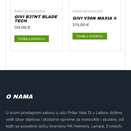
Koferi za motocikle
Koferi za motocikle
GIVI B37NT BLADE
GIVI V56N MAXIA 4
TECH
375,00
€
135,00
€
Dodaj u košaricu
Dodaj u košaricu
O NAMA
U svom prodajnom salonu u ulici Prilaz Vala 13 u Labinu držimo
velik izbor dijelova i dodatne opreme za motocikle i skutere, od
kojih se posebno ističu brandovi Mt Helmets, Lampa, Evotech,