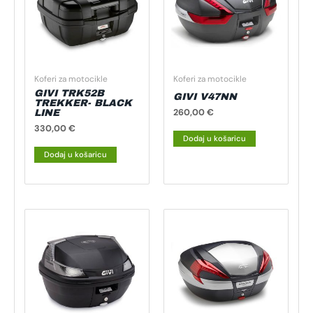
Koferi za motocikle
Koferi za motocikle
GIVI TRK52B
GIVI V47NN
TREKKER- BLACK
260,00
€
LINE
330,00
€
Dodaj u košaricu
Dodaj u košaricu