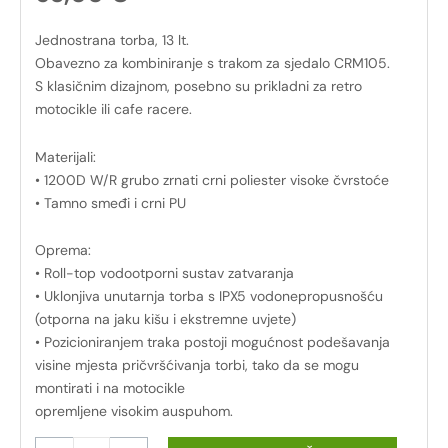
Jednostrana torba, 13 lt.
Obavezno za kombiniranje s trakom za sjedalo CRM105.
S klasičnim dizajnom, posebno su prikladni za retro
motocikle ili cafe racere.
Materijali:
• 1200D W/R grubo zrnati crni poliester visoke čvrstoće
• Tamno smeđi i crni PU
Oprema:
• Roll-top vodootporni sustav zatvaranja
• Uklonjiva unutarnja torba s IPX5 vodonepropusnošću
(otporna na jaku kišu i ekstremne uvjete)
• Pozicioniranjem traka postoji mogućnost podešavanja
visine mjesta pričvršćivanja torbi, tako da se mogu
montirati i na motocikle
opremljene visokim auspuhom.