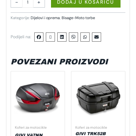
-
+
DODAJ U KOŠARICU
Kategorije:
Dijelovi i oprema
,
Bisage-Moto torbe
Podijeli na:
POVEZANI PROIZVODI
Koferi za motocikle
Koferi za motocikle
GIVI TRK52B
GIVI V47NN