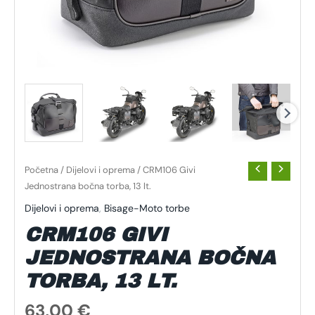
Početna
/
Dijelovi i oprema
/ CRM106 Givi
Jednostrana bočna torba, 13 lt.
Dijelovi i oprema
,
Bisage-Moto torbe
CRM106 GIVI
JEDNOSTRANA BOČNA
TORBA, 13 LT.
63,00
€