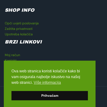
SHOP INFO
Opći uvjeti poslovanja
Zaštita privatnosti
Upotreba kolačića
BRZI LINKOVI
Moj račun
Kontakt
Košarica
Ova web stranica koristi kolačiće kako bi
Blagajna
vam osigurala najbolje iskustvo na našoj
web stranici.
Više informacija
Copyright © 2026 Lavado Moto Shop
Prihvaćam
dizajn by
Medialive