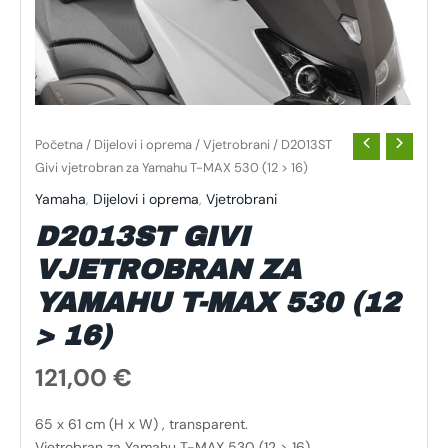
Početna
/
Dijelovi i oprema
/
Vjetrobrani
/ D2013ST
Givi vjetrobran za Yamahu T-MAX 530 (12 > 16)
Yamaha
,
Dijelovi i oprema
,
Vjetrobrani
D2013ST GIVI
VJETROBRAN ZA
YAMAHU T-MAX 530 (12
> 16)
121,00
€
65 x 61 cm (H x W) , transparent.
Vjetrobran za Yamahu T-MAX 530 (12 > 16)