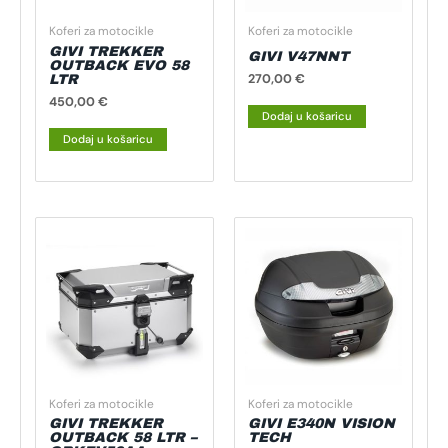
Koferi za motocikle
Koferi za motocikle
GIVI TREKKER
GIVI V47NNT
OUTBACK EVO 58
270,00
€
LTR
450,00
€
Dodaj u košaricu
Dodaj u košaricu
Koferi za motocikle
Koferi za motocikle
GIVI TREKKER
GIVI E340N VISION
OUTBACK 58 LTR –
TECH