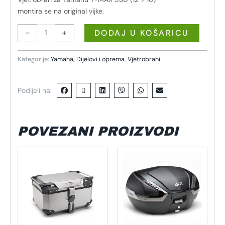
montira se na original vijke.
-
+
DODAJ U KOŠARICU
Kategorije:
Yamaha
,
Dijelovi i oprema
,
Vjetrobrani
Podijeli na:
POVEZANI PROIZVODI