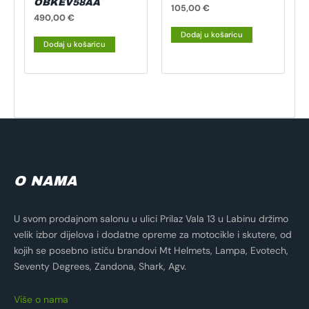
OBKEV58AA
105,00
€
490,00
€
Dodaj u košaricu
Dodaj u košaricu
O NAMA
U svom prodajnom salonu u ulici Prilaz Vala 13 u Labinu držimo
velik izbor dijelova i dodatne opreme za motocikle i skutere, od
kojih se posebno ističu brandovi Mt Helmets, Lampa, Evotech,
Seventy Degrees, Zandona, Shark, Agv.
Više o nama