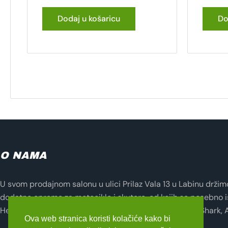
Dodaj u košaricu
Do
O NAMA
U svom prodajnom salonu u ulici Prilaz Vala 13 u Labinu držimo 
dodatne opreme za motocikle i skutere, od kojih se posebno i
Helmets, Lampa, Evotech, Seventy Degrees, Zandona, Shark, 
Ova web stranica koristi kolačiće kako bi