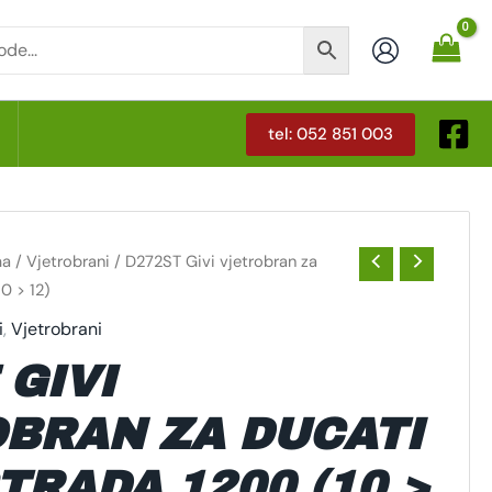
tel: 052 851 003
T
ma
/
Vjetrobrani
/ D272ST Givi vjetrobran za
0 > 12)
i
,
Vjetrobrani
 GIVI
BRAN ZA DUCATI
TRADA 1200 (10 >