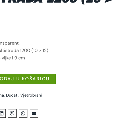
ansparent.
ltistrada 1200 (10 > 12)
 vijke i 9 cm
ODAJ U KOŠARICU
ema
,
Ducati
,
Vjetrobrani