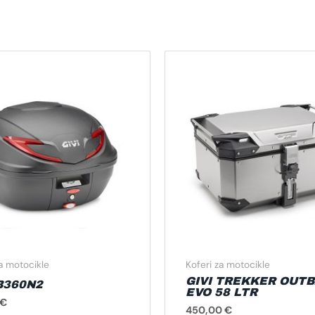
za motocikle
Koferi za motocikle
GIVI TREKKER OUT
 B360N2
EVO 58 LTR
€
450,00
€