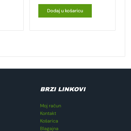
Dodaj u košaricu
BRZI LINKOVI
Moj račun
Kontakt
Košarica
Blagajna