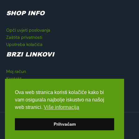
SHOP INFO
Opći uvjeti poslovanja
Zaštita privatnosti
Upotreba kolačića
BRZI LINKOVI
Moj račun
Kontakt
Košarica
Ova web stranica koristi kolačiće kako bi
Blagajna
vam osigurala najbolje iskustvo na našoj
web stranici.
Više informacija
Copyright © 2026 Lavado Moto Shop
Prihvaćam
dizajn by
Medialive