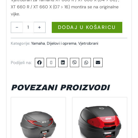
XT 660 R / XT 660 X (07 > 16) montira se na originalne
vijke.
-
+
DODAJ U KOŠARICU
Kategorije:
Yamaha
,
Dijelovi i oprema
,
Vjetrobrani
Podijeli na:
POVEZANI PROIZVODI