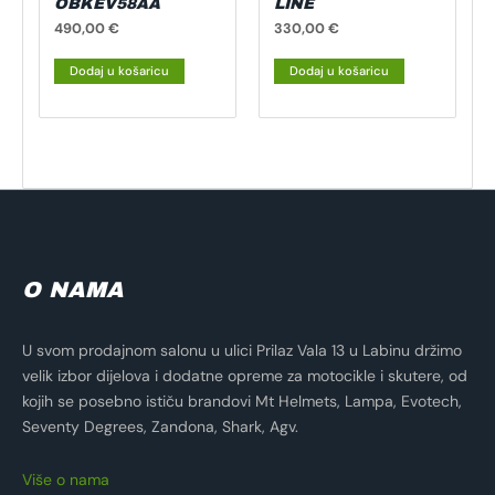
OBKEV58AA
LINE
490,00
€
330,00
€
Dodaj u košaricu
Dodaj u košaricu
O NAMA
U svom prodajnom salonu u ulici Prilaz Vala 13 u Labinu držimo
velik izbor dijelova i dodatne opreme za motocikle i skutere, od
kojih se posebno ističu brandovi Mt Helmets, Lampa, Evotech,
Seventy Degrees, Zandona, Shark, Agv.
Više o nama