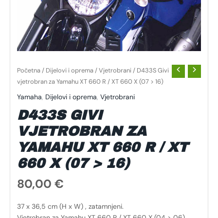
Početna
/
Dijelovi i oprema
/
Vjetrobrani
/ D433S Givi
vjetrobran za Yamahu XT 660 R / XT 660 X (07 > 16)
Yamaha
,
Dijelovi i oprema
,
Vjetrobrani
D433S GIVI
VJETROBRAN ZA
YAMAHU XT 660 R / XT
660 X (07 > 16)
80,00
€
37 x 36,5 cm (H x W) , zatamnjeni.
Vjetrobran za Yamahu XT 660 R / XT 660 X (04 > 06) ,