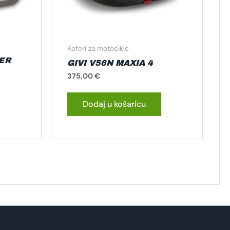
Koferi za motocikle
ER
GIVI V56N MAXIA 4
375,00
€
Dodaj u košaricu