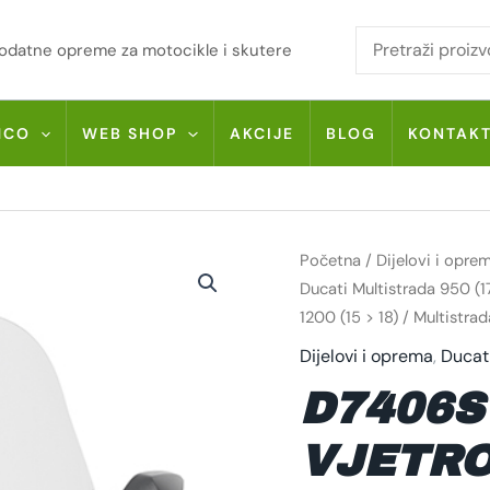
i dodatne opreme za motocikle i skutere
MCO
WEB SHOP
AKCIJE
BLOG
KONTAK
D7406ST
Početna
/
Dijelovi i opre
GIVI
VJETROBRAN
Ducati Multistrada 950 (17
ZA
1200 (15 > 18) / Multistrad
DUCATI
MULTISTRADA
950
Dijelovi i oprema
,
Ducat
(17
>
D7406S
18)
/
MULTISTRADA
VJETRO
950
S
(19