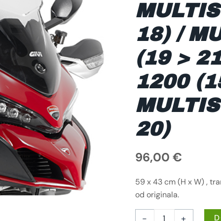
MULTIS
>
21)
/
MULTISTRADA
18) / M
1200
(15
>
(19 > 2
18)
/
MULTISTRADA
1200 (15
1260
(18
>
MULTIS
20)
KOLIČINA
20)
96,00
€
59 x 43 cm (H x W) , tra
od originala.
-
+
D