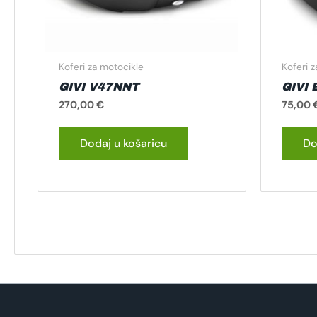
Koferi za motocikle
Koferi 
GIVI V47NNT
GIVI
270,00
€
75,00
Dodaj u košaricu
Do