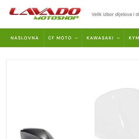
Skip
to
Velik izbor dijelova 
content
NASLOVNA
CF MOTO
KAWASAKI
KY