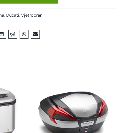
ema
,
Ducati
,
Vjetrobrani