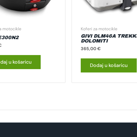
za motocikle
Koferi za motocikle
GIVI DLM46A TREKK
 E300N2
DOLOMITI
€
365,00
€
daj u košaricu
Dodaj u košaricu