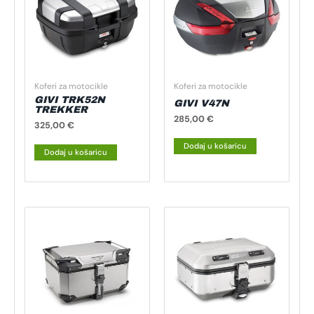
Koferi za motocikle
Koferi za motocikle
GIVI TRK52N
GIVI V47N
TREKKER
285,00
€
325,00
€
Dodaj u košaricu
Dodaj u košaricu