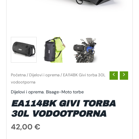
Početna
/
Dijelovi i oprema
/ EA114BK Givi torba 30L
vodootporna
Dijelovi i oprema
,
Bisage-Moto torbe
EA114BK GIVI TORBA
30L VODOOTPORNA
42,00
€