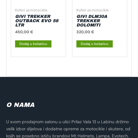
Koferi za motocikle
Koferi za motocikle
GIVI TREKKER
GIVI DLM30A
OUTBACK EVO 58
TREKKER
LTR
DOLOMITI
450,00
€
320,00
€
Dodaj u košaricu
Dodaj u košaricu
O NAMA
U svom prodajnom salonu u ulici Prilaz Vala 13 u Labinu držimo
velik izbor dijelova i dodatne opreme za motocikle i skutere, od
kojih se posebno ističu brandovi Mt Helmets, Lampa, Evotech,