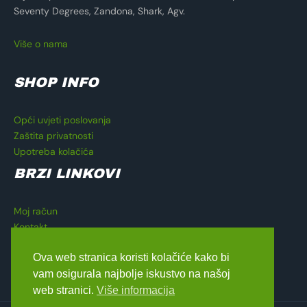
Seventy Degrees, Zandona, Shark, Agv.
Više o nama
SHOP INFO
Opći uvjeti poslovanja
Zaštita privatnosti
Upotreba kolačića
BRZI LINKOVI
Moj račun
Kontakt
Košarica
Ova web stranica koristi kolačiće kako bi
Blagajna
vam osigurala najbolje iskustvo na našoj
web stranici.
Više informacija