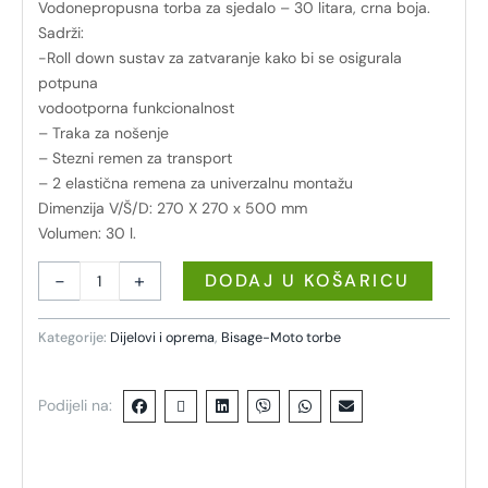
Vodonepropusna torba za sjedalo – 30 litara, crna boja.
Sadrži:
-Roll down sustav za zatvaranje kako bi se osigurala
potpuna
vodootporna funkcionalnost
– Traka za nošenje
– Stezni remen za transport
– 2 elastična remena za univerzalnu montažu
Dimenzija V/Š/D: 270 X 270 x 500 mm
Volumen: 30 l.
-
+
DODAJ U KOŠARICU
Kategorije:
Dijelovi i oprema
,
Bisage-Moto torbe
Podijeli na: