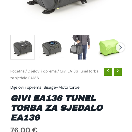
Početna
/
Dijelovi i oprema
/ Givi EA136 Tunel torba
za sjedalo EA136
Dijelovi i oprema
,
Bisage-Moto torbe
GIVI EA136 TUNEL
TORBA ZA SJEDALO
EA136
76,00
€