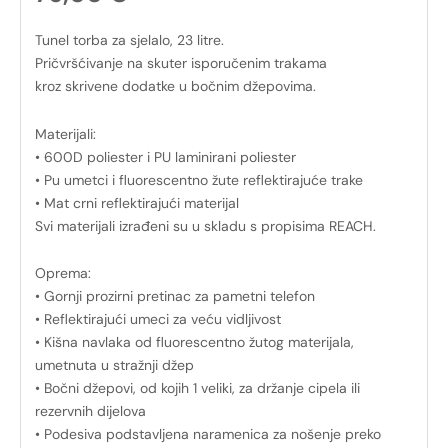
Tunel torba za sjelalo, 23 litre.
Pričvršćivanje na skuter isporučenim trakama
kroz skrivene dodatke u bočnim džepovima.
Materijali:
• 600D poliester i PU laminirani poliester
• Pu umetci i fluorescentno žute reflektirajuće trake
• Mat crni reflektirajući materijal
Svi materijali izrađeni su u skladu s propisima REACH.
Oprema:
• Gornji prozirni pretinac za pametni telefon
• Reflektirajući umeci za veću vidljivost
• Kišna navlaka od fluorescentno žutog materijala,
umetnuta u stražnji džep
• Bočni džepovi, od kojih 1 veliki, za držanje cipela ili
rezervnih dijelova
• Podesiva podstavljena naramenica za nošenje preko