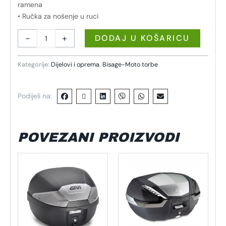
ramena
• Ručka za nošenje u ruci
-
+
DODAJ U KOŠARICU
Kategorije:
Dijelovi i oprema
,
Bisage-Moto torbe
Podijeli na:
POVEZANI PROIZVODI