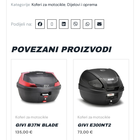
Kategorije:
Koferi za motocikle
,
Dijelovi i oprema
Podijeli na:
POVEZANI PROIZVODI
Koferi za motocikle
Koferi za motocikle
GIVI B37N BLADE
GIVI E300NT2
135,00
€
73,00
€