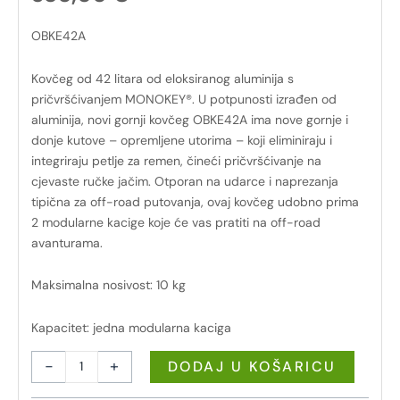
OBKE42A
Kovčeg od 42 litara od eloksiranog aluminija s
pričvršćivanjem MONOKEY®. U potpunosti izrađen od
aluminija, novi gornji kovčeg OBKE42A ima nove gornje i
donje kutove – opremljene utorima – koji eliminiraju i
integriraju petlje za remen, čineći pričvršćivanje na
cjevaste ručke jačim. Otporan na udarce i naprezanja
tipična za off-road putovanja, ovaj kovčeg udobno prima
2 modularne kacige koje će vas pratiti na off-road
avanturama.
Maksimalna nosivost: 10 kg
Kapacitet: jedna modularna kaciga
-
+
DODAJ U KOŠARICU