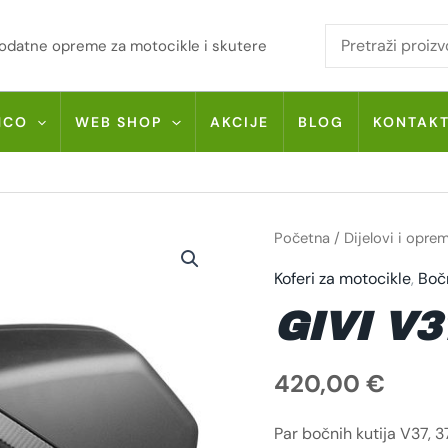
i dodatne opreme za motocikle i skutere
MCO
WEB SHOP
AKCIJE
BLOG
KONTAK
GIVI
Početna
/
Dijelovi i opre
V37NNT
KOLIČINA
Koferi za motocikle
,
Bočn
GIVI V
420,00
€
Par bočnih kutija V37, 37