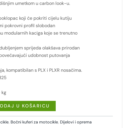
edišnjim umetkom u carbon look-u.
klopac koji će pokriti cijelu kutiju
ni pokrovni profil slobodan
u modularnih kaciga koje se trenutno
dubljenjem sprijeda olakšava prirodan
 povećavajući udobnost putovanja
nja, kompatibilan s PLX i PLXR nosačima.
325
 kg
ODAJ U KOŠARICU
cikle
,
Bočni kuferi za motocikle
,
Dijelovi i oprema