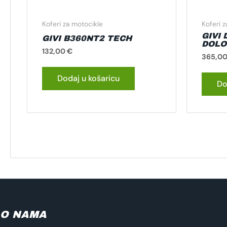
Koferi za motocikle
Koferi 
GIVI
GIVI B360NT2 TECH
DOLO
132,00
€
365,0
Dodaj u košaricu
Do
O NAMA