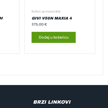
Koferi za motocikle
H
GIVI V56N MAXIA 4
375,00
€
Dodaj u košaricu
BRZI LINKOVI