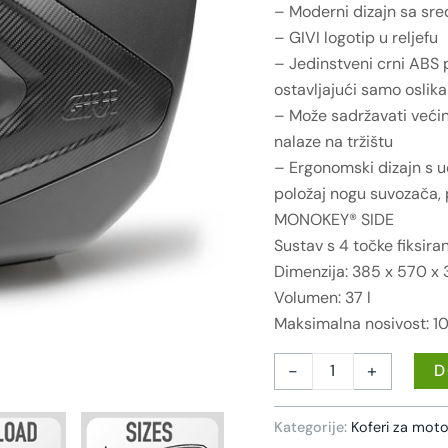
– Moderni dizajn sa sr
– GIVI logotip u reljefu
– Jedinstveni crni ABS po
ostavljajući samo oslika
– Može sadržavati većin
nalaze na tržištu
– Ergonomski dizajn s u
položaj nogu suvozača,
MONOKEY® SIDE
Sustav s 4 točke fiksira
Dimenzija: 385 x 570 x 
Volumen: 37 l
Maksimalna nosivost: 10
-
+
D
Kategorije:
Koferi za moto