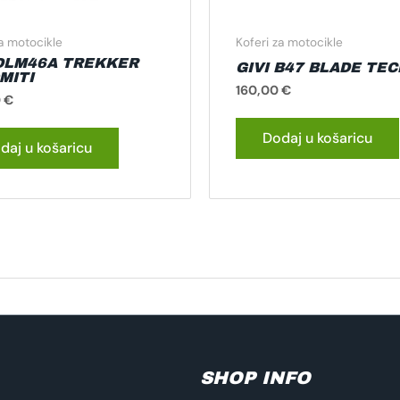
za motocikle
Koferi za motocikle
 DLM46A TREKKER
GIVI B47 BLADE TEC
MITI
160,00
€
0
€
Dodaj u košaricu
daj u košaricu
SHOP INFO