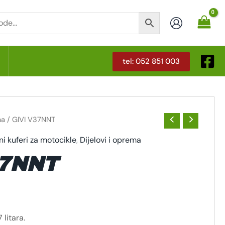
tel: 052 851 003
T
ma
/ GIVI V37NNT
i kuferi za motocikle
,
Dijelovi i oprema
37NNT
 litara.