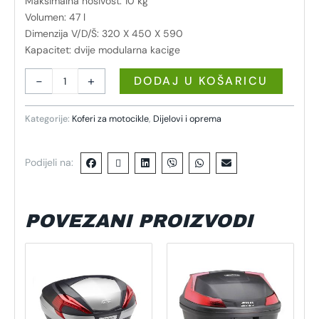
Maksimalna nosivost: 10 kg
Volumen: 47 l
Dimenzija V/D/Š: 320 X 450 X 590
Kapacitet: dvije modularna kacige
-
+
DODAJ U KOŠARICU
Kategorije:
Koferi za motocikle
,
Dijelovi i oprema
Podijeli na:
POVEZANI PROIZVODI