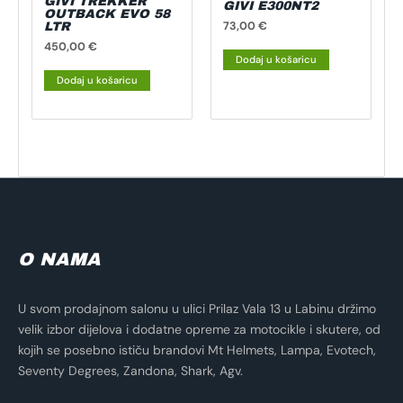
GIVI TREKKER
GIVI E300NT2
OUTBACK EVO 58
73,00
€
LTR
450,00
€
Dodaj u košaricu
Dodaj u košaricu
O NAMA
U svom prodajnom salonu u ulici Prilaz Vala 13 u Labinu držimo
velik izbor dijelova i dodatne opreme za motocikle i skutere, od
kojih se posebno ističu brandovi Mt Helmets, Lampa, Evotech,
Seventy Degrees, Zandona, Shark, Agv.