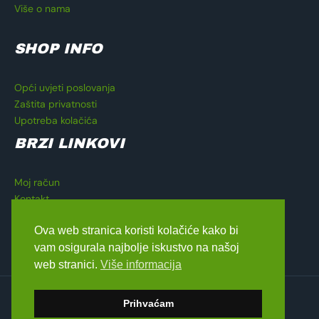
Više o nama
SHOP INFO
Opći uvjeti poslovanja
Zaštita privatnosti
Upotreba kolačića
BRZI LINKOVI
Moj račun
Kontakt
Košarica
Ova web stranica koristi kolačiće kako bi
Blagajna
vam osigurala najbolje iskustvo na našoj
web stranici.
Više informacija
Copyright © 2026 Lavado Moto Shop
Prihvaćam