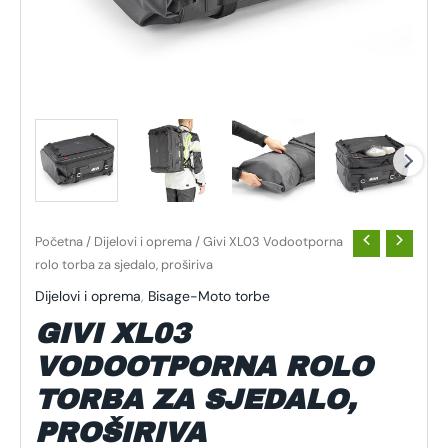
Početna
/
Dijelovi i oprema
/ Givi XL03 Vodootporna
rolo torba za sjedalo, proširiva
Dijelovi i oprema
,
Bisage-Moto torbe
GIVI XL03
VODOOTPORNA ROLO
TORBA ZA SJEDALO,
PROŠIRIVA