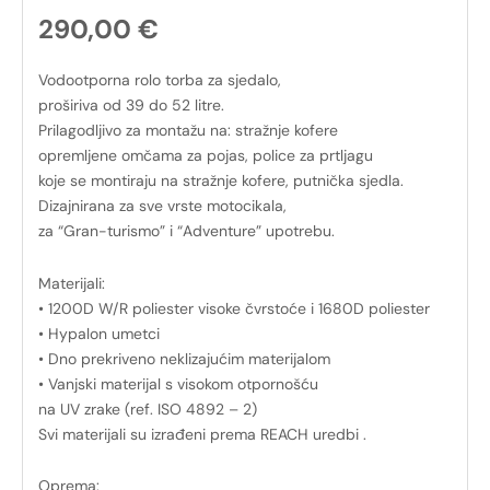
290,00
€
Vodootporna rolo torba za sjedalo,
proširiva od 39 do 52 litre.
Prilagodljivo za montažu na: stražnje kofere
opremljene omčama za pojas, police za prtljagu
koje se montiraju na stražnje kofere, putnička sjedla.
Dizajnirana za sve vrste motocikala,
za “Gran-turismo” i “Adventure” upotrebu.
Materijali:
• 1200D W/R poliester visoke čvrstoće i 1680D poliester
• Hypalon umetci
• Dno prekriveno neklizajućim materijalom
• Vanjski materijal s visokom otpornošću
na UV zrake (ref. ISO 4892 – 2)
Svi materijali su izrađeni prema REACH uredbi .
Oprema: