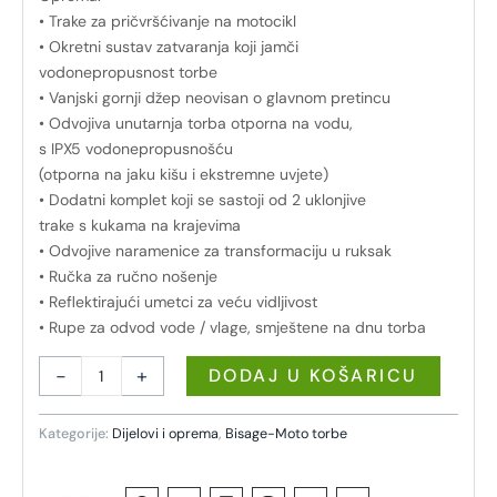
• Trake za pričvršćivanje na motocikl
• Okretni sustav zatvaranja koji jamči
vodonepropusnost torbe
• Vanjski gornji džep neovisan o glavnom pretincu
• Odvojiva unutarnja torba otporna na vodu,
s IPX5 vodonepropusnošću
(otporna na jaku kišu i ekstremne uvjete)
• Dodatni komplet koji se sastoji od 2 uklonjive
trake s kukama na krajevima
• Odvojive naramenice za transformaciju u ruksak
• Ručka za ručno nošenje
• Reflektirajući umetci za veću vidljivost
• Rupe za odvod vode / vlage, smještene na dnu torba
-
+
DODAJ U KOŠARICU
Kategorije:
Dijelovi i oprema
,
Bisage-Moto torbe