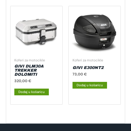
Koferi za motocikle
Koferi za motocikle
GIVI DLM30A
GIVI E300NT2
TREKKER
73,00
€
DOLOMITI
320,00
€
Dodaj u košaricu
Dodaj u košaricu