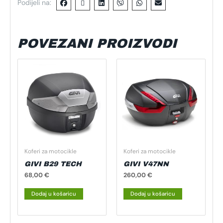
Podijeli na:
POVEZANI PROIZVODI
Koferi za motocikle
Koferi za motocikle
GIVI B29 TECH
GIVI V47NN
68,00
€
260,00
€
Dodaj u košaricu
Dodaj u košaricu