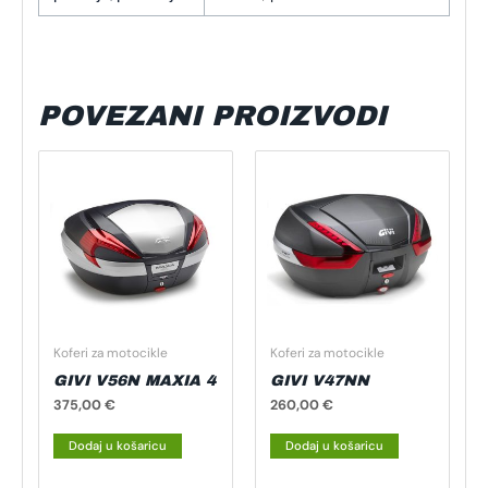
POVEZANI PROIZVODI
Koferi za motocikle
Koferi za motocikle
GIVI V56N MAXIA 4
GIVI V47NN
375,00
€
260,00
€
Dodaj u košaricu
Dodaj u košaricu