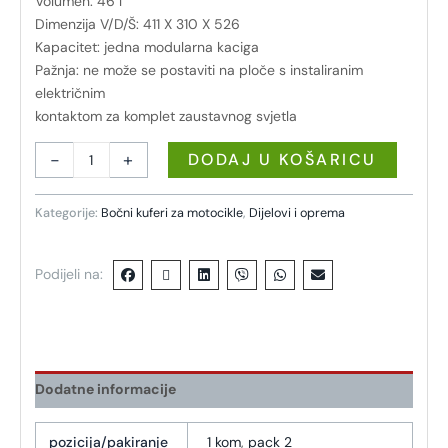
Volumen: 46 l
Dimenzija V/D/Š: 411 X 310 X 526
Kapacitet: jedna modularna kaciga
Pažnja: ne može se postaviti na ploče s instaliranim
električnim
kontaktom za komplet zaustavnog svjetla
-
+
DODAJ U KOŠARICU
Kategorije:
Bočni kuferi za motocikle
,
Dijelovi i oprema
Podijeli na:
Dodatne informacije
pozicija/pakiranje
1 kom
,
pack 2