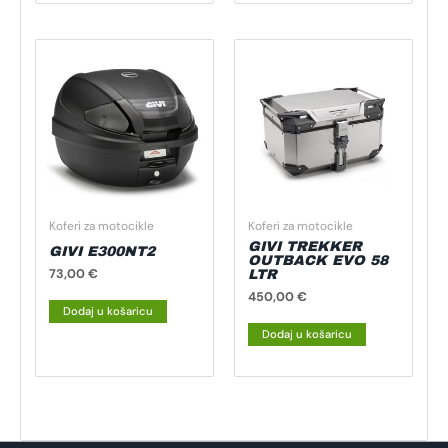
Koferi za motocikle
Koferi za motocikle
GIVI TREKKER
GIVI E300NT2
OUTBACK EVO 58
73,00
€
LTR
450,00
€
Dodaj u košaricu
Dodaj u košaricu