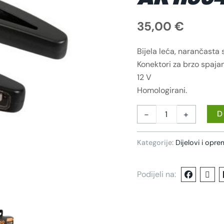
35,00
€
Bijela leća, narančasta s
Konektori za brzo spajan
12 V
Homologirani.
-
+
D
Kategorije:
Dijelovi i opr
Podijeli na: