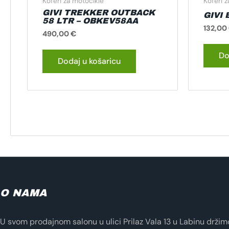
Koferi za motocikle
Koferi 
GIVI TREKKER OUTBACK
GIVI
58 LTR – OBKEV58AA
132,00
490,00
€
Do
Dodaj u košaricu
O NAMA
U svom prodajnom salonu u ulici Prilaz Vala 13 u Labinu držimo 