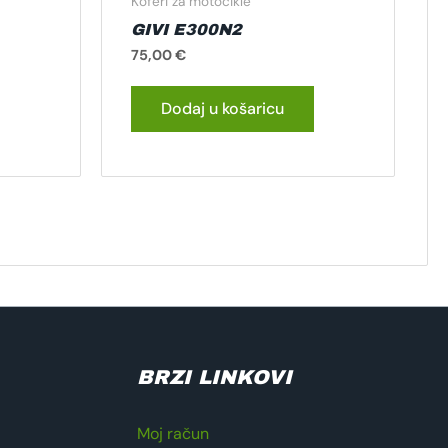
Koferi za motocikle
GIVI E300N2
75,00
€
Dodaj u košaricu
BRZI LINKOVI
Moj račun