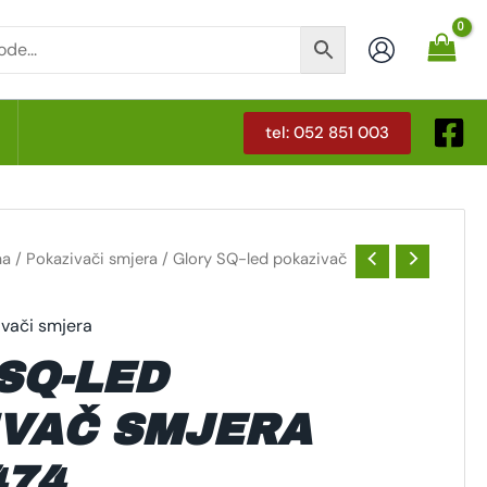
tel: 052 851 003
T
ma
/
Pokazivači smjera
/ Glory SQ-led pokazivač
ivači smjera
SQ-LED
VAČ SMJERA
474