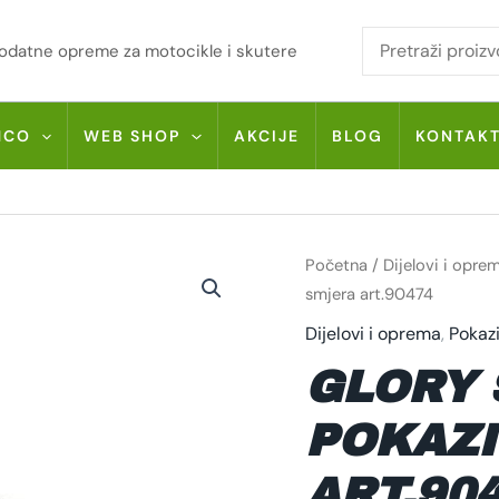
i dodatne opreme za motocikle i skutere
MCO
WEB SHOP
AKCIJE
BLOG
KONTAK
GLORY
Početna
/
Dijelovi i opre
SQ-
LED
smjera art.90474
POKAZIVAČ
SMJERA
Dijelovi i oprema
,
Pokaz
ART.90474
KOLIČINA
GLORY 
POKAZI
ART.90