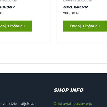
za motocikle
Koferi za motocikle
 B360N2
GIVI V47NN
€
260,00
€
daj u košaricu
Dodaj u košaricu
SHOP INFO
velik izbor dijelova i
Opći uvjeti poslovanja