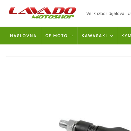
Skip
to
Velik izbor dijelova 
content
NASLOVNA
CF MOTO
KAWASAKI
KY