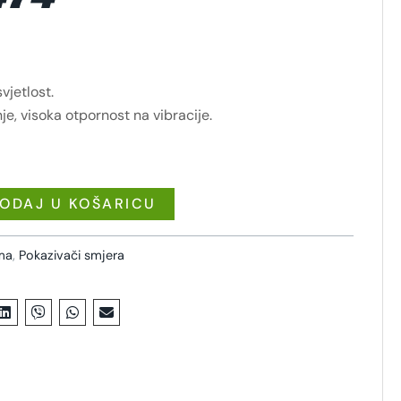
vjetlost.
je, visoka otpornost na vibracije.
ODAJ U KOŠARICU
ema
,
Pokazivači smjera