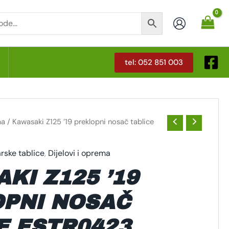
tel: 052 851 003
T
ma
/ Kawasaki Z125 ’19 preklopni nosač tablice
rske tablice
,
Dijelovi i oprema
KI Z125 ’19
PNI NOSAČ
E ESTR0423