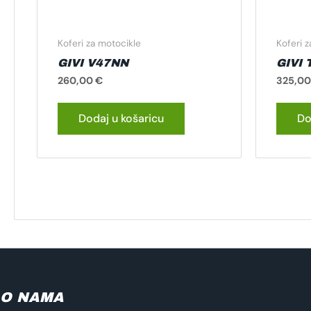
Koferi za motocikle
Koferi 
GIVI V47NN
GIVI
260,00
€
325,0
Dodaj u košaricu
Do
O NAMA