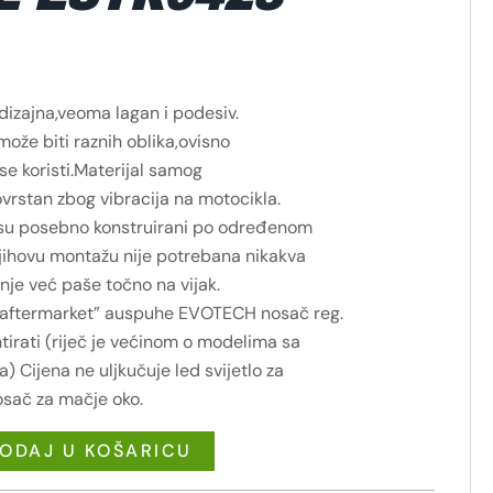
izajna,veoma lagan i podesiv.
ože biti raznih oblika,ovisno
j se koristi.Materijal samog
ovrstan zbog vibracija na motocikla.
 su posebno konstruirani po određenom
jihovu montažu nije potrebana nikakva
nje već paše točno na vijak.
aftermarket” auspuhe EVOTECH nosač reg.
irati (riječ je većinom o modelima sa
 Cijena ne uljkučuje led svijetlo za
osač za mačje oko.
ODAJ U KOŠARICU