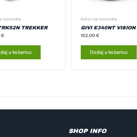
za motocikle
Koferi za motocikle
 TRK52N TREKKER
GIVI E340NT VISION
0
€
102,00
€
daj u košaricu
Dodaj u košaricu
SHOP INFO