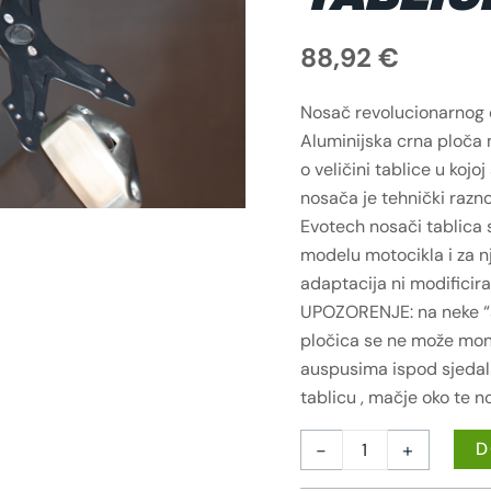
88,92
€
Nosač revolucionarnog d
Aluminijska crna ploča m
o veličini tablice u kojo
nosača je tehnički razn
Evotech nosači tablica
modelu motocikla i za n
adaptacija ni modificira
UPOZORENJE: na neke “
pločica se ne može mont
auspusima ispod sjedala)
tablicu , mačje oko te n
-
+
D