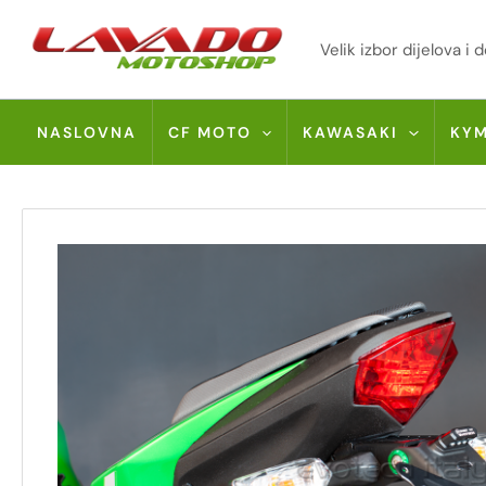
Skip
to
Velik izbor dijelova 
content
NASLOVNA
CF MOTO
KAWASAKI
KY