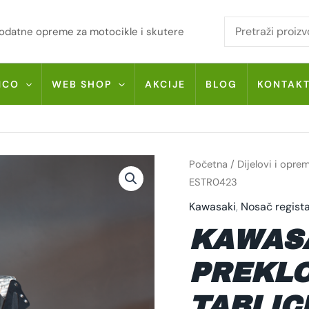
i dodatne opreme za motocikle i skutere
MCO
WEB SHOP
AKCIJE
BLOG
KONTAK
KAWASAKI
Početna
/
Dijelovi i opre
Z125
'19
ESTR0423
PREKLOPNI
NOSAČ
Kawasaki
,
Nosač regista
TABLICE
ESTR0423
KAWASA
KOLIČINA
PREKLO
TABLIC