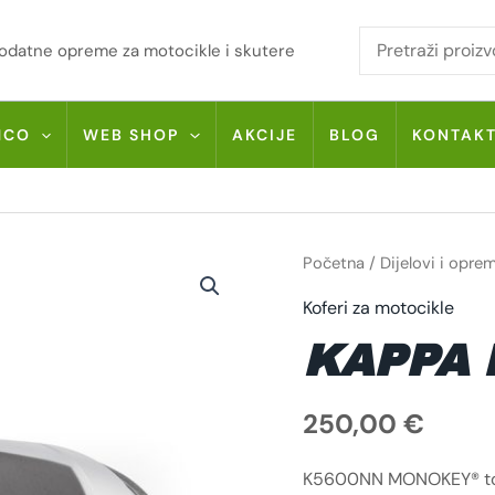
i dodatne opreme za motocikle i skutere
MCO
WEB SHOP
AKCIJE
BLOG
KONTAK
KAPPA
Početna
/
Dijelovi i opre
K5600NN
KOLIČINA
Koferi za motocikle
KAPPA 
250,00
€
K5600NN MONOKEY® top c