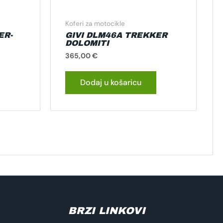
Koferi za motocikle
ER-
GIVI DLM46A TREKKER
DOLOMITI
365,00
€
Dodaj u košaricu
BRZI LINKOVI