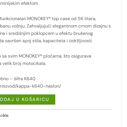
minijskim efektom
funkcionalan MONOKEY® top case od 56 litara,
urbanu vožnju. Zahvaljujući elegantnom crnom dizajnu s
a i središnjim poklopcem u efektu brušenog
a savršen spoj stila, kapaciteta i izdržljivosti.
n sa svim MONOKEY® pločama, što osigurava
velik broj motocikala.
sebno – šifra K640
/proizvod/kappa-k640-naslon/
ODAJ U KOŠARICU
cikle