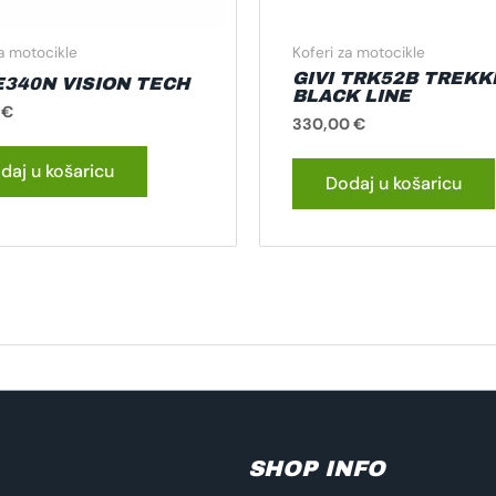
za motocikle
Koferi za motocikle
GIVI TRK52B TREKK
E340N VISION TECH
BLACK LINE
0
€
330,00
€
daj u košaricu
Dodaj u košaricu
SHOP INFO