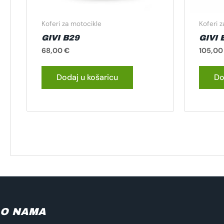
Koferi za motocikle
Koferi 
GIVI B29
GIVI 
68,00
€
105,0
Dodaj u košaricu
Do
O NAMA