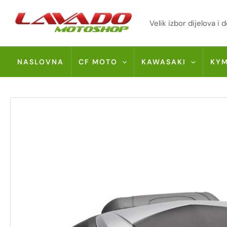
Skip
to
Velik izbor dijelova 
content
NASLOVNA
CF MOTO
KAWASAKI
KY