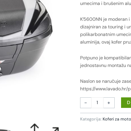
umecima i brušenim alu
K’5600NN je moderan i 
dizajniran za touring i 
polikarbonatnim umecim
aluminija, ovaj kofer pruž
Potpuno je kompatibila
jednostavnu montažu na 
Naslon se naručuje za
https://www.lavado.hr
-
+
D
Kategorija:
Koferi za moto