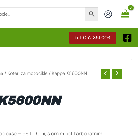
tel: 052 851 003
T
ma
/
Koferi za motocikle
/ Kappa K5600NN
K5600NN
ase – 56 L | Crni, s crnim polikarbonatnim