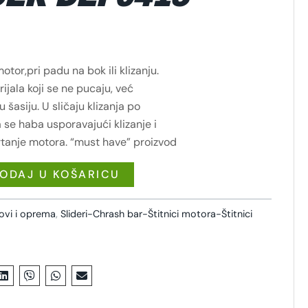
otor,pri padu na bok ili klizanju.
ijala koji se ne pucaju, već
u šasiju. U sličaju klizanja po
 se haba usporavajući klizanje i
rtanje motora. “must have” proizvod
ODAJ U KOŠARICU
lovi i oprema
,
Slideri-Chrash bar-Štitnici motora-Štitnici