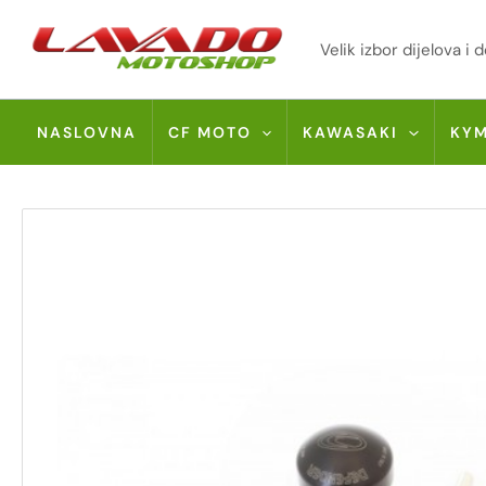
Skip
to
Velik izbor dijelova 
content
NASLOVNA
CF MOTO
KAWASAKI
KY