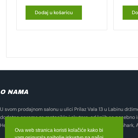
Dodaj u košaricu
Do
O NAMA
U svom prodajnom salonu u ulici Prilaz Vala 13 u Labinu držimo 
dodatne opreme za motocikle i skutere, od kojih se posebno i
Helmets, Lampa, Evotech, Seventy Degrees, Zandona, Shark, 
Ova web stranica koristi kolačiće kako bi
vam osigurala najbolje iskustvo na našoj