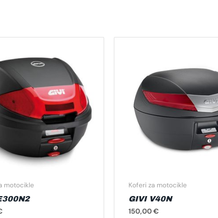
za motocikle
Koferi za motocikle
 E300N2
GIVI V40N
€
150,00
€