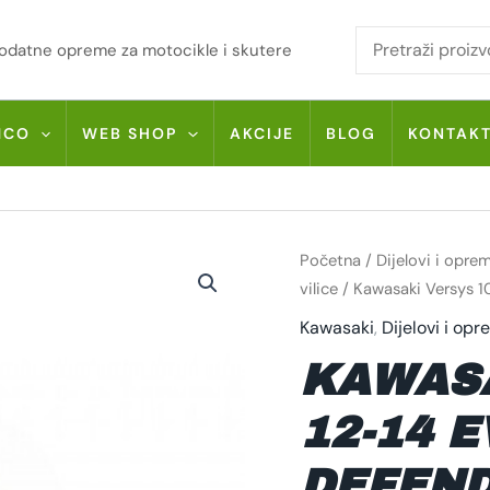
i dodatne opreme za motocikle i skutere
MCO
WEB SHOP
AKCIJE
BLOG
KONTAK
KAWASAKI
Početna
/
Dijelovi i opre
VERSYS
1000
vilice
/ Kawasaki Versys 1
12-
14
Kawasaki
,
Dijelovi i op
EVOTECH
DEFENDER
KAWASA
DEF0415
KOLIČINA
12-14 
DEFEND