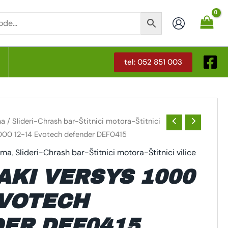
tel: 052 851 003
T
ma
/
Slideri-Chrash bar-Štitnici motora-Štitnici
000 12-14 Evotech defender DEF0415
rema
,
Slideri-Chrash bar-Štitnici motora-Štitnici vilice
KI VERSYS 1000
EVOTECH
ER DEF0415