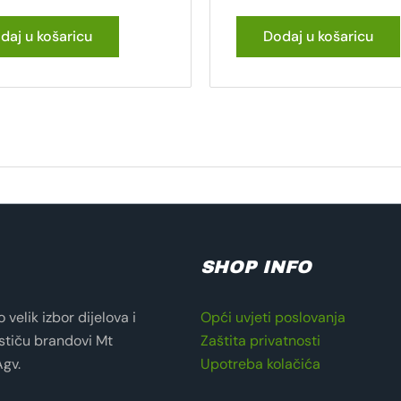
daj u košaricu
Dodaj u košaricu
SHOP INFO
velik izbor dijelova i
Opći uvjeti poslovanja
stiču brandovi Mt
Zaštita privatnosti
Agv.
Upotreba kolačića