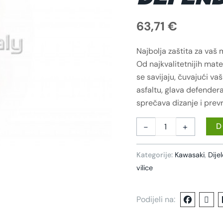
63,71
€
Najbolja zaštita za vaš m
Od najkvalitetnijih mater
se savijaju, čuvajući vaš
asfaltu, glava defendera
sprečava dizanje i prev
-
+
D
Kategorije:
Kawasaki
,
Dije
vilice
Podijeli na: