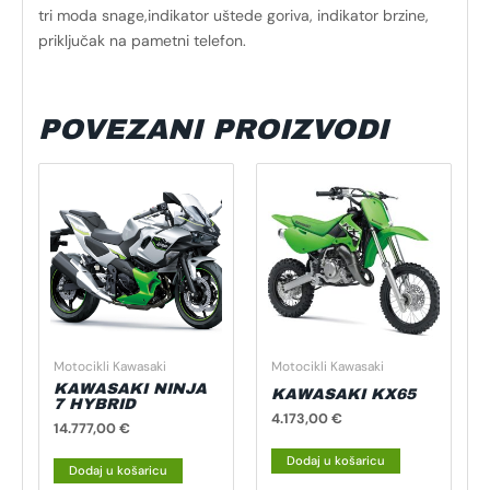
tri moda snage,indikator uštede goriva, indikator brzine,
priključak na pametni telefon.
POVEZANI PROIZVODI
Motocikli Kawasaki
Motocikli Kawasaki
KAWASAKI NINJA
KAWASAKI KX65
7 HYBRID
4.173,00
€
14.777,00
€
Dodaj u košaricu
Dodaj u košaricu