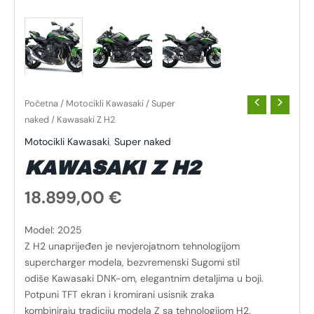
Početna
/
Motocikli Kawasaki
/
Super
naked
/ Kawasaki Z H2
Motocikli Kawasaki
,
Super naked
KAWASAKI Z H2
18.899,00
€
Model: 2025
Z H2 unaprijeđen je nevjerojatnom tehnologijom
supercharger modela, bezvremenski Sugomi stil
odiše Kawasaki DNK-om, elegantnim detaljima u boji.
Potpuni TFT ekran i kromirani usisnik zraka
kombiniraju tradiciju modela Z sa tehnologijom H2.