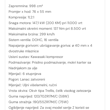
Zapremnina: 998 cm³
Promjer x hod: 76 x 55 mm
Kompresija: 11,2:1
Snaga motora: 147,1 kW (200 KM) pri 11.000 vrt
Maksimalni okretni moment: 137 Nm pri 8.500 vrt
Maksimalna brzina: 299 km/h
Sistem ventila: DOHC, 16 ventila
Napajanje gorivom: ubrizgavanje goriva: ø 40 mm x 4
dvostruke mlaznice
Usisni sustav: Kawasaki kompresor
Podmazivanje: Prisilno podmazivanje, mokri karter sa
hladnjakom za ulje
Mjenjač: 6 stupnjeva
Pogon: Lanac zatvoreni
Mjenjač: Uljni višelamelni, ručni
Vrsta okvira: Okvir tipa Trellis, čelik visokog zatezanja
Guma naprijed: 120/70ZR17M/C (58W)
Guma stražnja :190/55ZR17M/C (75W)
Ogibljenje naprijed: Za ovaj model serije Z koristi se