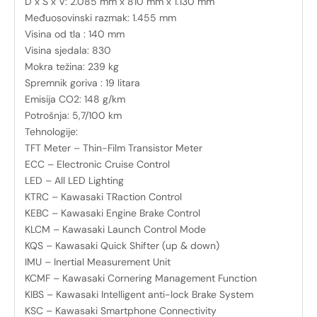
D x Š x V: 2.085 mm x 810 mm x 1.130 mm
Međuosovinski razmak: 1.455 mm
Visina od tla : 140 mm
Visina sjedala: 830
Mokra težina: 239 kg
Spremnik goriva : 19 litara
Emisija CO2: 148 g/km
Potrošnja: 5,7/100 km
Tehnologije:
TFT Meter – Thin-Film Transistor Meter
ECC – Electronic Cruise Control
LED – All LED Lighting
KTRC – Kawasaki TRaction Control
KEBC – Kawasaki Engine Brake Control
KLCM – Kawasaki Launch Control Mode
KQS – Kawasaki Quick Shifter (up & down)
IMU – Inertial Measurement Unit
KCMF – Kawasaki Cornering Management Function
KIBS – Kawasaki Intelligent anti-lock Brake System
KSC – Kawasaki Smartphone Connectivity