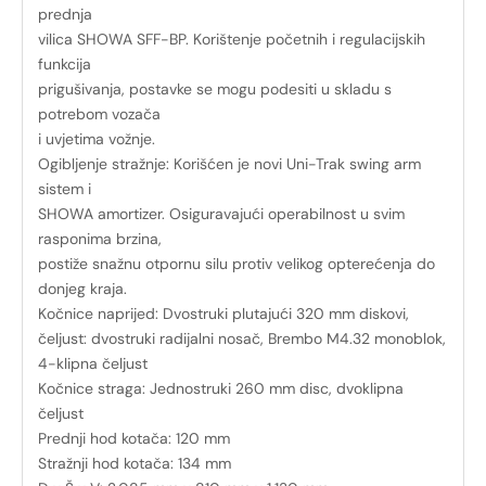
prednja
vilica SHOWA SFF-BP. Korištenje početnih i regulacijskih
funkcija
prigušivanja, postavke se mogu podesiti u skladu s
potrebom vozača
i uvjetima vožnje.
Ogibljenje stražnje: Korišćen je novi Uni-Trak swing arm
sistem i
SHOWA amortizer. Osiguravajući operabilnost u svim
rasponima brzina,
postiže snažnu otpornu silu protiv velikog opterećenja do
donjeg kraja.
Kočnice naprijed: Dvostruki plutajući 320 mm diskovi,
čeljust: dvostruki radijalni nosač, Brembo M4.32 monoblok,
4-klipna čeljust
Kočnice straga: Jednostruki 260 mm disc, dvoklipna
čeljust
Prednji hod kotača: 120 mm
Stražnji hod kotača: 134 mm