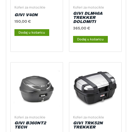
Koferi za motocikle
Koferi za motocikle
GIVI DLM46A
GIVI V40N
TREKKER
150,00
€
DOLOMITI
365,00
€
Dodaj u košaricu
Dodaj u košaricu
Koferi za motocikle
Koferi za motocikle
GIVI B360NT2
GIVI TRK52N
TECH
TREKKER