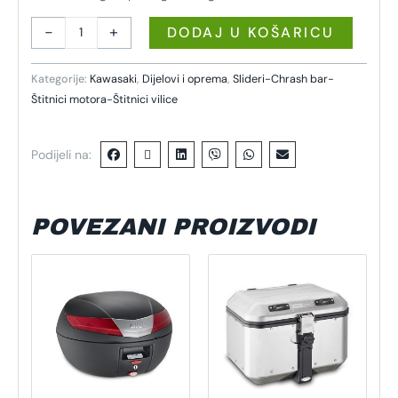
-
+
DODAJ U KOŠARICU
Kategorije:
Kawasaki
,
Dijelovi i oprema
,
Slideri-Chrash bar-
Štitnici motora-Štitnici vilice
Podijeli na:
POVEZANI PROIZVODI