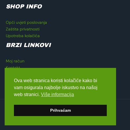
SHOP INFO
Opći uvjeti poslovanja
Zaštita privatnosti
Upotreba kolačića
BRZI LINKOVI
Moj račun
Kontakt
Košarica
Ova web stranica koristi kolačiće kako bi
Blagajna
vam osigurala najbolje iskustvo na našoj
web stranici.
Više informacija
Copyright © 2026 Lavado Moto Shop
Prihvaćam
dizajn by
Medialive