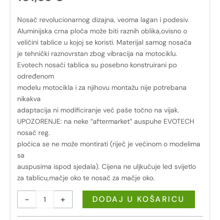
Nosač revolucionarnog dizajna, veoma lagan i podesiv.
Aluminijska crna ploča može biti raznih oblika,ovisno o
veličini tablice u kojoj se koristi. Materijal samog nosača
je tehnički raznovrstan zbog vibracija na motociklu.
Evotech nosači tablica su posebno konstruirani po
određenom
modelu motocikla i za njihovu montažu nije potrebana
nikakva
adaptacija ni modificiranje već paše točno na vijak.
UPOZORENJE: na neke “aftermarket” auspuhe EVOTECH
nosač reg.
pločica se ne može montirati (riječ je većinom o modelima
sa
auspusima ispod sjedala). Cijena ne uljkučuje led svijetlo
za tablicu,mačje oko te nosač za mačje oko.
-
+
DODAJ U KOŠARICU