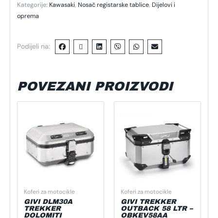
Kategorije:
Kawasaki
,
Nosač registarske tablice
,
Dijelovi i
oprema
Podijeli na:
POVEZANI PROIZVODI
Koferi za motocikle
Koferi za motocikle
GIVI DLM30A
GIVI TREKKER
TREKKER
OUTBACK 58 LTR –
DOLOMITI
OBKEV58AA