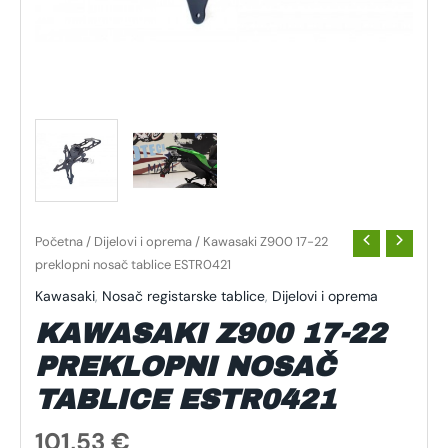
Početna
/
Dijelovi i oprema
/ Kawasaki Z900 17-22
preklopni nosač tablice ESTR0421
Kawasaki
,
Nosač registarske tablice
,
Dijelovi i oprema
KAWASAKI Z900 17-22
PREKLOPNI NOSAČ
TABLICE ESTR0421
101,53
€