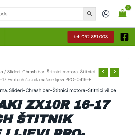
tel: 052 851 003
T
ma
/
Slideri-Chrash bar-Štitnici motora-Štitnici
-17 Evotech štitnik mašine lijevi PRO-0419-B
rema
,
Slideri-Chrash bar-Štitnici motora-Štitnici vilice
KI ZX10R 16-17
H ŠTITNIK
 LIJEVI PRO-