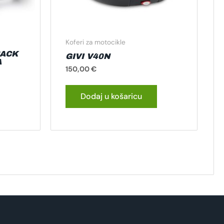
Koferi za motocikle
BACK
GIVI V40N
A
150,00
€
Dodaj u košaricu