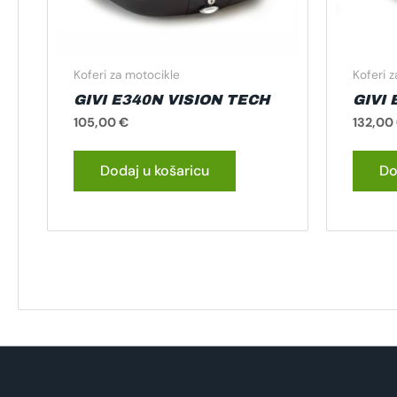
Koferi za motocikle
Koferi 
GIVI E340N VISION TECH
GIVI
105,00
€
132,00
Dodaj u košaricu
Do