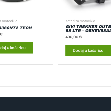
za motocikle
Koferi za motocikle
GIVI TREKKER OUT
 B360NT2 TECH
58 LTR – OBKEV58A
€
490,00
€
daj u košaricu
Dodaj u košaricu