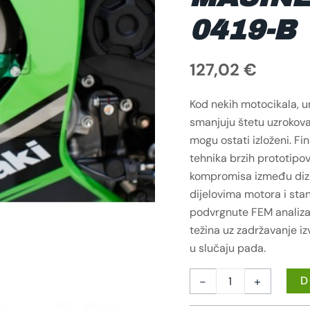
0419-B
127,02
€
Kod nekih motocikala, u
smanjuju štetu uzrokova
mogu ostati izloženi. Fi
tehnika brzih prototipov
kompromisa između dizaj
dijelovima motora i st
podvrgnute FEM analizam
težina uz zadržavanje i
u slučaju pada.
-
+
D