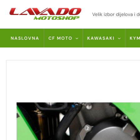
Skip
to
Velik izbor dijelova 
content
NASLOVNA
CF MOTO
KAWASAKI
KY