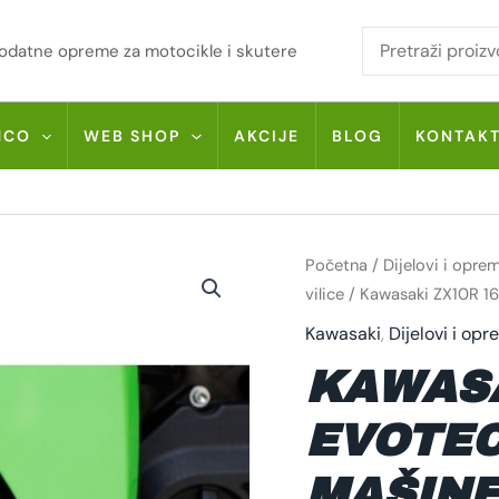
i dodatne opreme za motocikle i skutere
MCO
WEB SHOP
AKCIJE
BLOG
KONTAK
KAWASAKI
Početna
/
Dijelovi i opre
ZX10R
16-
vilice
/ Kawasaki ZX10R 16
17
EVOTECH
Kawasaki
,
Dijelovi i op
ŠTITNIK
MAŠINE
KAWASA
LIJEVI
PRO-
0419-
B
EVOTEC
KOLIČINA
MAŠINE