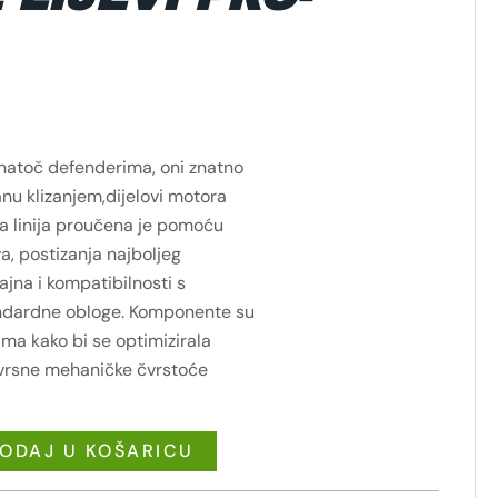
natoč defenderima, oni znatno
nu klizanjem,dijelovi motora
na linija proučena je pomoću
a, postizanja najboljeg
na i kompatibilnosti s
andardne obloge. Komponente su
a kako bi se optimizirala
zvrsne mehaničke čvrstoće
ODAJ U KOŠARICU