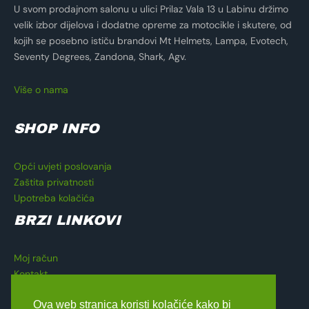
U svom prodajnom salonu u ulici Prilaz Vala 13 u Labinu držimo
velik izbor dijelova i dodatne opreme za motocikle i skutere, od
kojih se posebno ističu brandovi Mt Helmets, Lampa, Evotech,
Seventy Degrees, Zandona, Shark, Agv.
Više o nama
SHOP INFO
Opći uvjeti poslovanja
Zaštita privatnosti
Upotreba kolačića
BRZI LINKOVI
Moj račun
Kontakt
Košarica
Ova web stranica koristi kolačiće kako bi
Blagajna