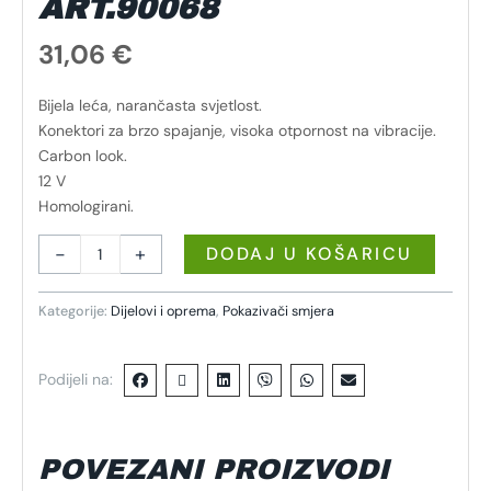
ART.90068
31,06
€
Bijela leća, narančasta svjetlost.
Konektori za brzo spajanje, visoka otpornost na vibracije.
Carbon look.
12 V
Homologirani.
-
+
DODAJ U KOŠARICU
Kategorije:
Dijelovi i oprema
,
Pokazivači smjera
Podijeli na:
POVEZANI PROIZVODI