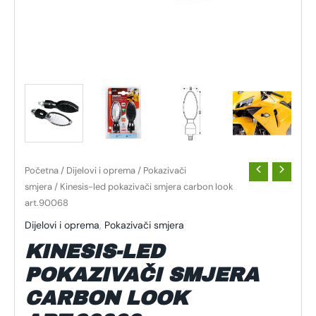
Početna
/
Dijelovi i oprema
/
Pokazivači
smjera
/ Kinesis-led pokazivači smjera carbon look
art.90068
Dijelovi i oprema
,
Pokazivači smjera
KINESIS-LED
POKAZIVAČI SMJERA
CARBON LOOK