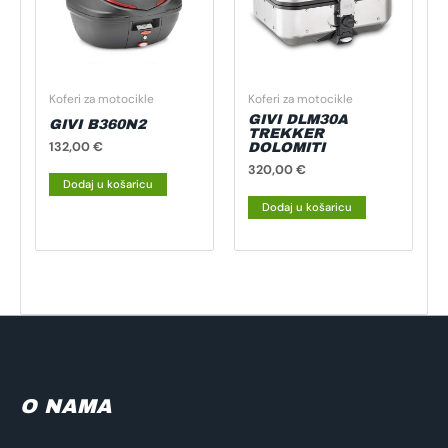
Koferi za motocikle
Koferi za motocikle
GIVI DLM30A
GIVI B360N2
TREKKER
132,00
€
DOLOMITI
320,00
€
Dodaj u košaricu
Dodaj u košaricu
O NAMA