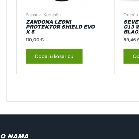
Pojasevi-Kornjače
Odjeća 
ZANDONA LEĐNI
SEVE
PROTEKTOR SHIELD EVO
C13 
X 6
BLAC
110,00
€
59,46
Dodaj u košaricu
Od
O NAMA