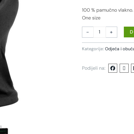
100 % pamučno vlakno.
One size
-
+
D
Kategorije:
Odjeća i obuć
Podijeli na: