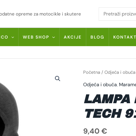
i dodatne opreme za motocikle i skutere
MCO
WEB SHOP
AKCIJE
BLOG
KONTAK
LAMPA
Početna
/
Odjeća i obuća
MASK
NATURAL-
Odjeća i obuća
,
Marame
TECH
91306
KOLIČINA
LAMPA 
TECH 9
9,40
€