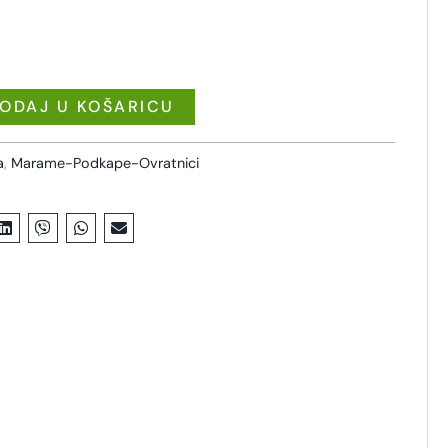
ODAJ U KOŠARICU
a
,
Marame-Podkape-Ovratnici