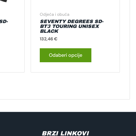
ranici
stranici
roizvoda
proizvoda
Odjeća i obuća
SD-
SEVENTY DEGREES SD-
BT3 TOURING UNISEX
BLACK
132,46
€
Odaberi opcije
BRZI LINKOVI