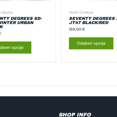
stranici
st
proizvoda
p
i obuća
Textil-Cordura
NTY DEGREES SD-
SEVENTY DEGREES 
WINTER URBAN
JT47 BLACK/RED
K
159,00
€
€
Odaberi opcije
aberi opcije
SHOP INFO