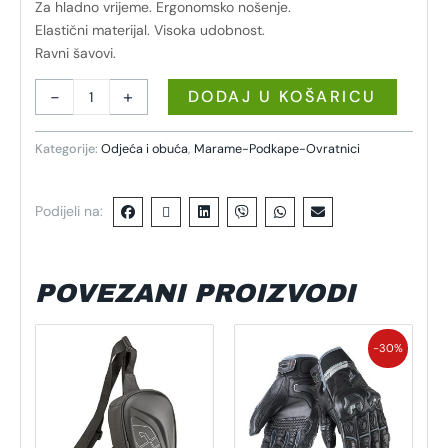
Za hladno vrijeme. Ergonomsko nošenje.
Elastični materijal. Visoka udobnost.
Ravni šavovi.
-
+
DODAJ U KOŠARICU
Kategorije:
Odjeća i obuća
,
Marame-Podkape-Ovratnici
Podijeli na:
POVEZANI PROIZVODI
Izvorna
Trenutna
Ovaj
cijena
cijena
-30%
proizvod
bila
je:
je:
48,30 €.
ima
69,00 €.
više
varijanti.