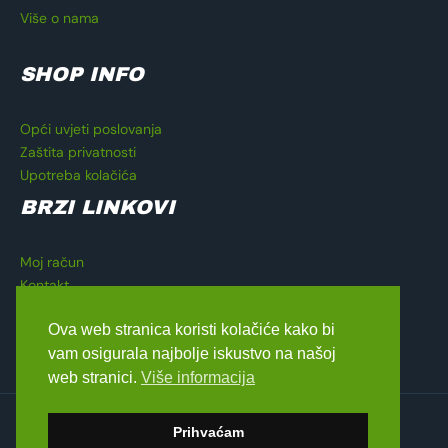
Više o nama
SHOP INFO
Opći uvjeti poslovanja
Zaštita privatnosti
Upotreba kolačića
BRZI LINKOVI
Moj račun
Kontakt
Košarica
Ova web stranica koristi kolačiće kako bi
Blagajna
vam osigurala najbolje iskustvo na našoj
web stranici.
Više informacija
Copyright © 2026 Lavado Moto Shop
Prihvaćam