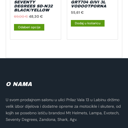
SEVENTY
GRT704 GIVI 3L
na
DEGREES SD-N32
VODOOTPORNA
BLACK/YELLOW
stranici
55,61
€
69,00
€
48,30
€
proizvoda
Dodaj u košaricu
Odaberi opcije
O NAMA
U svom prodajnom salonu u ulici Prilaz Vala 13 u Labinu držimo
velik izbor dijelova i dodatne opreme za motocikle i skutere, od
kojih se posebno ističu brandovi Mt Helmets, Lampa, Evotech,
Seventy Degrees, Zandona, Shark, Agv.