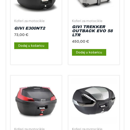
Koferi za motocikle
Koferi za motocikle
GIVI TREKKER
GIVI E300NT2
OUTBACK EVO 58
73,00
€
LTR
450,00
€
Dodaj u košaricu
Dodaj u košaricu
Koferi za motocikle
Koferi za motocikle