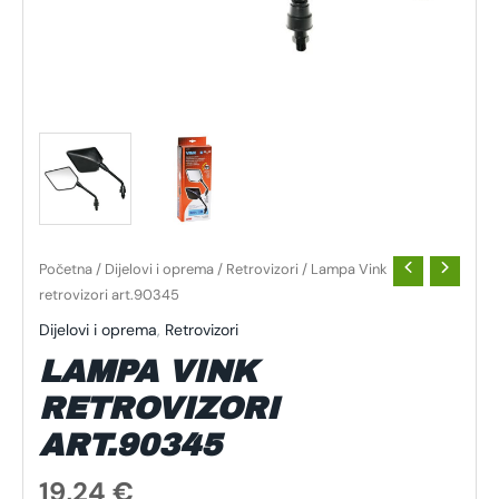
Početna
/
Dijelovi i oprema
/
Retrovizori
/ Lampa Vink
retrovizori art.90345
Dijelovi i oprema
,
Retrovizori
LAMPA VINK
RETROVIZORI
ART.90345
19,24
€