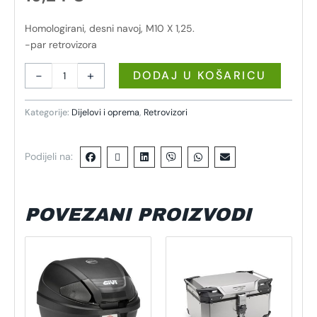
Homologirani, desni navoj, M10 X 1,25.
-par retrovizora
-
+
DODAJ U KOŠARICU
Kategorije:
Dijelovi i oprema
,
Retrovizori
Podijeli na:
POVEZANI PROIZVODI