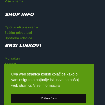
Više o nama
SHOP INFO
Opći uvjeti poslovanja
Zaštita privatnosti
Upotreba kolačića
BRZI LINKOVI
Moj račun
Kontakt
Košarica
Ova web stranica koristi kolačiće kako bi
Blagajna
vam osigurala najbolje iskustvo na našoj
web stranici.
Više informacija
Copyright © 2026 Lavado Moto Shop
Prihvaćam
dizajn by
Medialive