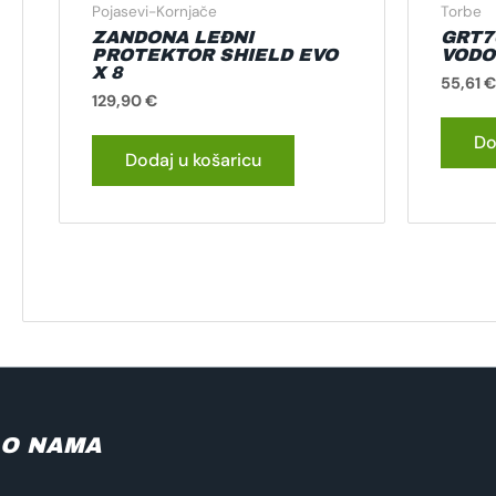
Pojasevi-Kornjače
Torbe
ZANDONA LEĐNI
GRT70
PROTEKTOR SHIELD EVO
VODO
X 8
55,61
€
129,90
€
Do
Dodaj u košaricu
O NAMA