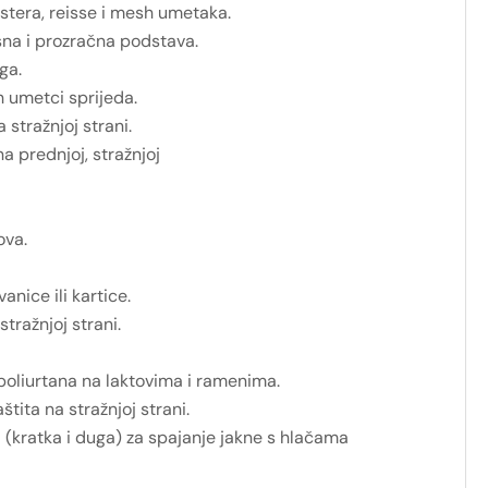
tera, reisse i mesh umetaka.
na i prozračna podstava.
ga.
 umetci sprijeda.
stražnjoj strani.
na prednjoj, stražnjoj
ova.
anice ili kartice.
stražnjoj strani.
 poliurtana na laktovima i ramenima.
tita na stražnjoj strani.
(kratka i duga) za spajanje jakne s hlačama