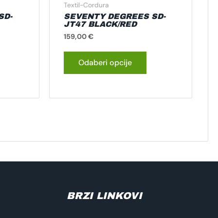
roizvoda
proizvoda
Textil-Cordura
SD-
SEVENTY DEGREES SD-
JT47 BLACK/RED
159,00
€
Odaberi opcije
BRZI LINKOVI