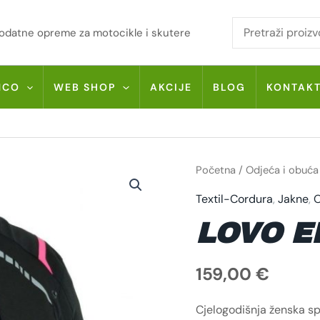
i dodatne opreme za motocikle i skutere
MCO
WEB SHOP
AKCIJE
BLOG
KONTAK
LOVO
Početna
/
Odjeća i obuća
ELITE
LVE33
Textil-Cordura
,
Jakne
,
O
KOLIČINA
LOVO E
159,00
€
Cjelogodišnja ženska sp