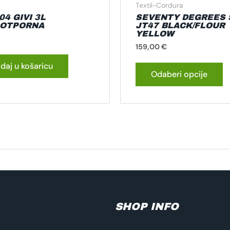
p
Textil-Cordura
4 GIVI 3L
SEVENTY DEGREES 
OTPORNA
JT47 BLACK/FLOUR
YELLOW
159,00
€
daj u košaricu
Odaberi opcije
SHOP INFO