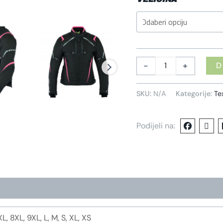
-
+
D
SKU:
N/A
Kategorije:
Te
Podijeli na:
L, 8XL, 9XL, L, M, S, XL, XS