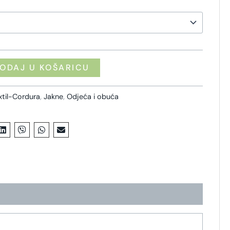
ODAJ U KOŠARICU
xtil-Cordura
,
Jakne
,
Odjeća i obuća