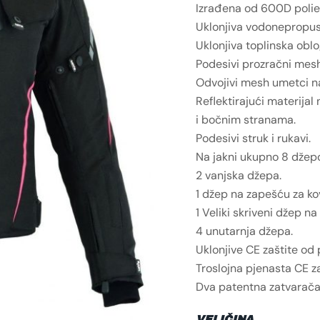
Izrađena od 600D polies
Uklonjiva vodonepropus
Uklonjiva toplinska oblo
Podesivi prozračni mesh
Odvojivi mesh umetci na 
Reflektirajući materijal 
i bočnim stranama.
Podesivi struk i rukavi.
Na jakni ukupno 8 džep
2 vanjska džepa.
1 džep na zapešću za kov
1 Veliki skriveni džep na 
4 unutarnja džepa.
Uklonjive CE zaštite od
Troslojna pjenasta CE zaš
Dva patentna zatvarača 
VELIČINA