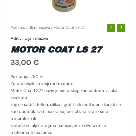
Početna
/
Ulja i maziva
/ Motor Coat LS 27
Aditivi
,
Ulja i maziva
MOTOR COAT LS 27
33,00
€
Pakiranje: 250 ml
Za duži vijek i mirniji rad motora.
Motor Coat LS27 naziv je sintetskog koncentrata visoke
kvalitete
koji ne sadrži teflon, silikon, grafit niti molibden i koristi se
kao dodatak svim mazivima, bez obzira radilo se o
mineralnim ili
sintetskim uljima, uljima namijenjenim dvotaktnim
motorima ili mastima.