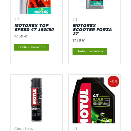
4 T
2 T
MOTOREX TOP
MOTOREX
SPEED 4T 15W/50
SCOOTER FORZA
2T
17,50
€
17,78
€
Dodaj u košaricu
Dodaj u košaricu
Izvorna
Trenutna
cijena
cijena
-15%
bila
je:
je:
15,90 €.
18,70 €.
Chain Spray
4 T