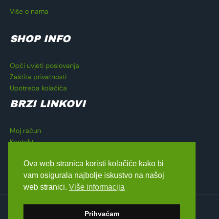
Više o nama
SHOP INFO
Opći uvjeti poslovanja
Zaštita privatnosti
Upotreba kolačića
BRZI LINKOVI
Moj račun
Kontakt
Košarica
Ova web stranica koristi kolačiće kako bi
Blagajna
vam osigurala najbolje iskustvo na našoj
web stranici.
Više informacija
Copyright © 2026 Lavado Moto Shop
Prihvaćam