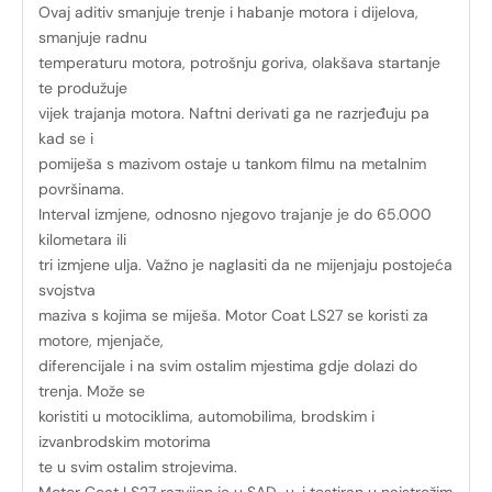
Ovaj aditiv smanjuje trenje i habanje motora i dijelova,
smanjuje radnu
temperaturu motora, potrošnju goriva, olakšava startanje
te produžuje
vijek trajanja motora. Naftni derivati ga ne razrjeđuju pa
kad se i
pomiješa s mazivom ostaje u tankom filmu na metalnim
površinama.
Interval izmjene, odnosno njegovo trajanje je do 65.000
kilometara ili
tri izmjene ulja. Važno je naglasiti da ne mijenjaju postojeća
svojstva
maziva s kojima se miješa. Motor Coat LS27 se koristi za
motore, mjenjače,
diferencijale i na svim ostalim mjestima gdje dolazi do
trenja. Može se
koristiti u motociklima, automobilima, brodskim i
izvanbrodskim motorima
te u svim ostalim strojevima.