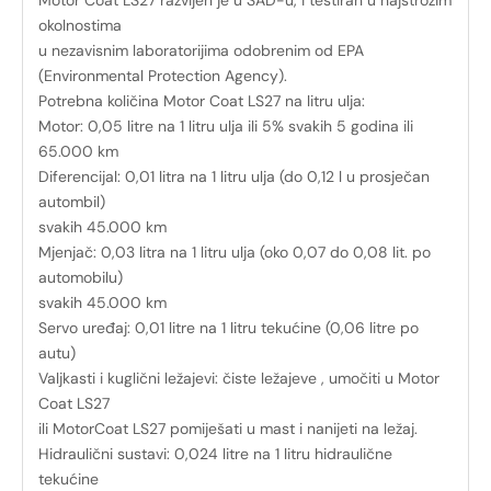
Motor Coat LS27 razvijen je u SAD-u, i testiran u najstrožim
okolnostima
u nezavisnim laboratorijima odobrenim od EPA
(Environmental Protection Agency).
Potrebna količina Motor Coat LS27 na litru ulja:
Motor: 0,05 litre na 1 litru ulja ili 5% svakih 5 godina ili
65.000 km
Diferencijal: 0,01 litra na 1 litru ulja (do 0,12 l u prosječan
autombil)
svakih 45.000 km
Mjenjač: 0,03 litra na 1 litru ulja (oko 0,07 do 0,08 lit. po
automobilu)
svakih 45.000 km
Servo uređaj: 0,01 litre na 1 litru tekućine (0,06 litre po
autu)
Valjkasti i kuglični ležajevi: čiste ležajeve , umočiti u Motor
Coat LS27
ili MotorCoat LS27 pomiješati u mast i nanijeti na ležaj.
Hidraulični sustavi: 0,024 litre na 1 litru hidraulične
tekućine