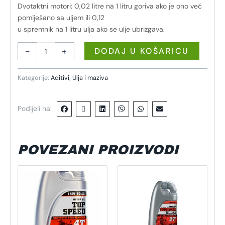
Dvotaktni motori: 0,02 litre na 1 litru goriva ako je ono već
pomiješano sa uljem ili 0,12
u spremnik na 1 litru ulja ako se ulje ubrizgava.
-
+
DODAJ U KOŠARICU
Kategorije:
Aditivi
,
Ulja i maziva
Podijeli na:
POVEZANI PROIZVODI