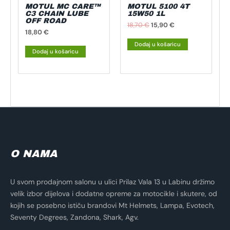
MOTUL MC CARE™
MOTUL 5100 4T
C3 CHAIN LUBE
15W50 1L
OFF ROAD
18,70
€
15,90
€
18,80
€
Dodaj u košaricu
Dodaj u košaricu
O NAMA
U svom prodajnom salonu u ulici Prilaz Vala 13 u Labinu držimo
velik izbor dijelova i dodatne opreme za motocikle i skutere, od
kojih se posebno ističu brandovi Mt Helmets, Lampa, Evotech,
Seventy Degrees, Zandona, Shark, Agv.